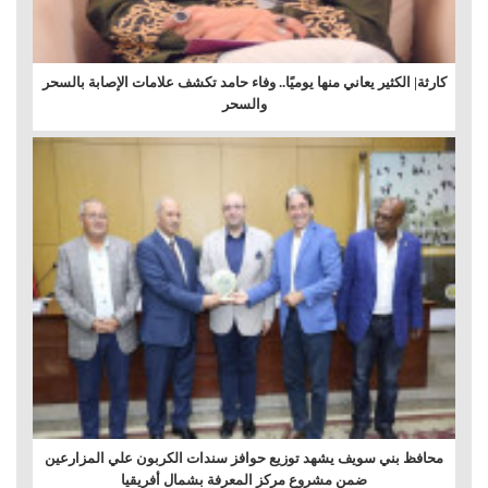
كارثة| الكثير يعاني منها يوميًا.. وفاء حامد تكشف علامات الإصابة بالسحر
والسحر
محافظ بني سويف يشهد توزيع حوافز سندات الكربون علي المزارعين
ضمن مشروع مركز المعرفة بشمال أفريقيا