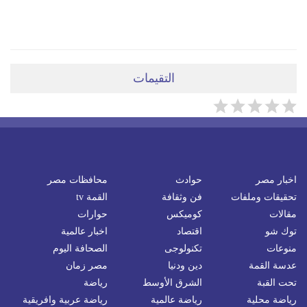
ضعي تعليقَكِ هنا
التقيمات
اخبار مصر
حوادث
محافظات مصر
تحقيقات وملفات
فن وثقافة
القمة tv
مقالات
كوميكس
حوارات
توك شو
اقتصاد
اخبار عالمية
منوعات
تكنولوجى
الصحافة اليوم
عدسة القمة
دين ودنيا
مصر زمان
تحت القبة
الشرق الأوسط
رياضة
رياضة محلية
رياضة عالمية
رياضة عربية وافريقية