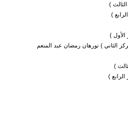
لثالث )
لرابع )
لأول )
كز الثاني ) نورهان رمضان عبد المنعم
ثالث )
لرابع )