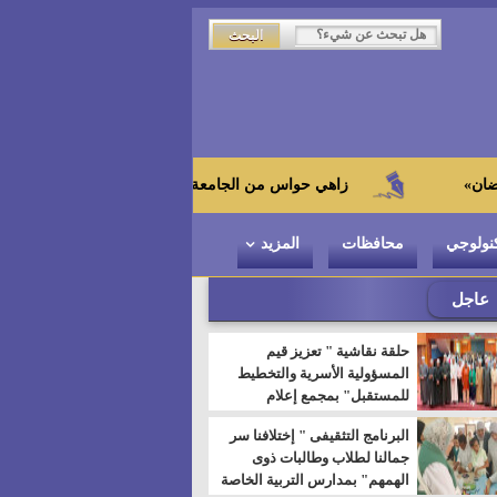
زاهي حواس من الجامعة اليابانية : "توت عنخ آمون" هو بطل المتحف ال
نولوجي
محافظات
المزيد
عاجل
حلقة نقاشية " تعزيز قيم
المسؤولية الأسرية والتخطيط
للمستقبل" بمجمع إعلام
السويس
البرنامج التثقيفى " إختلافنا سر
جمالنا لطلاب وطالبات ذوى
الهمهم" بمدارس التربية الخاصة