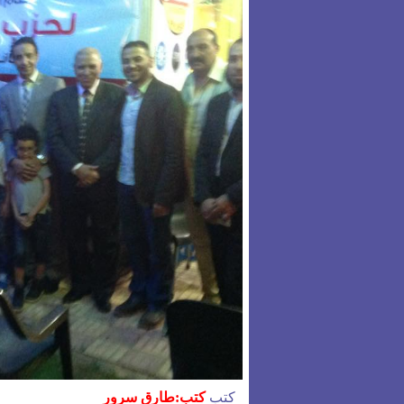
كتب
كتب:طارق سرور