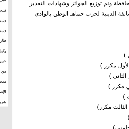
افظة وتم توزيع الجوائز وشهادات التقدير
وطال
وزير
بقة الدينية لحزب حماهـ الوطن بالوادي
بال
بجام
وزير
وقيا
التع
مشرو
طارق
الصي
وكيل
)
الأو
خبير
لأول مكرر )
المس
الثاني )
تأثي
مدير
ي مكرر )
الدو
الإص
 )
للمج
شريف
لثالث مكرر)
بالم
)
لخامس)