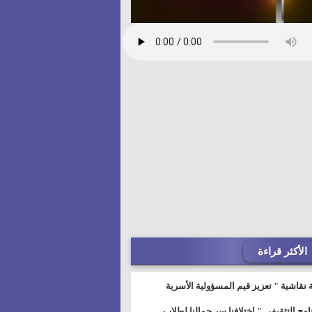
الأكثر قراءة
 نقاشية " تعزيز قيم المسؤولية الأسرية
خطيط للمستقبل" بمجمع إعلام السويس
نامج التثقيفى " إختلافنا سر جمالنا لطلاب