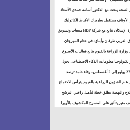
بات ذوى الهمهم" بمدارس التربية الخاصة
 الصحة يبحث مع الدكتور أسامة حمدي الأستاذ
سويس
عة هارفارد توسيع برامج التوعية بمرض السكري
 الأوقاف يستقبل بطريرك الأقباط الكاثوليك
دات هيئة أوقاف الكنيسة الكاثوليكية لبحث آفاق
وزيرة الإسكان تتابع مع شركة HDP مبيعات وتسويق
اون المشترك
عات المدن الجديدة
 العربي طرقان وأبناؤه في ختام المهرجان
في للموسيقى والغناء بالمسرح المكشوف
 وزارة الزراعة بالفيوم يتابع فعاليات الأسبوع
ل من الرشة الثالثة لمكافحة ديدان اللوز للقطن
 تكنولوجيا معلومات: الذكاء الاصطناعى يحول
تخدم إلى سلعة فى اقتصاد الانتباه
من 27 يوليو إلى 2 أغسطس.. وفاء حامد ترصد
رات أقوى الاتصالات الفلكية على الأبراج
 عام الشؤون الزراعية بالفيوم يترأس الاجتماع
ري لمتابعة الحصر الحيازي الجديدة
لاح والنهضة يطلق خطة لتأهيل راغبي الترشح
الس الشعبية المحلية ويستعرض خطط أماناته
 منير يتألق على المسرح المكشوف بالأوبرا
حافظات