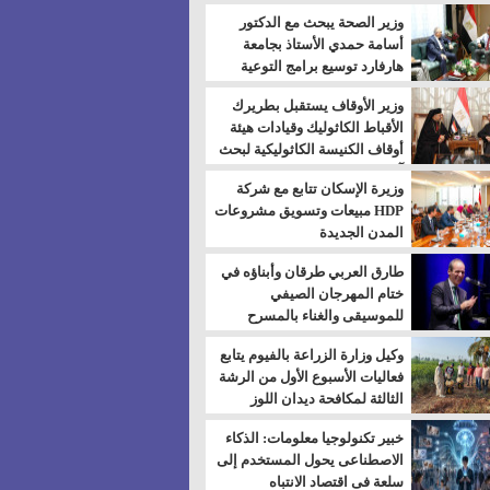
بالسويس
وزير الصحة يبحث مع الدكتور
أسامة حمدي الأستاذ بجامعة
هارفارد توسيع برامج التوعية
بمرض السكري
وزير الأوقاف يستقبل بطريرك
الأقباط الكاثوليك وقيادات هيئة
أوقاف الكنيسة الكاثوليكية لبحث
آفاق التعاون المشترك
وزيرة الإسكان تتابع مع شركة
HDP مبيعات وتسويق مشروعات
المدن الجديدة
طارق العربي طرقان وأبناؤه في
ختام المهرجان الصيفي
للموسيقى والغناء بالمسرح
المكشوف
وكيل وزارة الزراعة بالفيوم يتابع
فعاليات الأسبوع الأول من الرشة
الثالثة لمكافحة ديدان اللوز
للقطن
خبير تكنولوجيا معلومات: الذكاء
الاصطناعى يحول المستخدم إلى
سلعة فى اقتصاد الانتباه