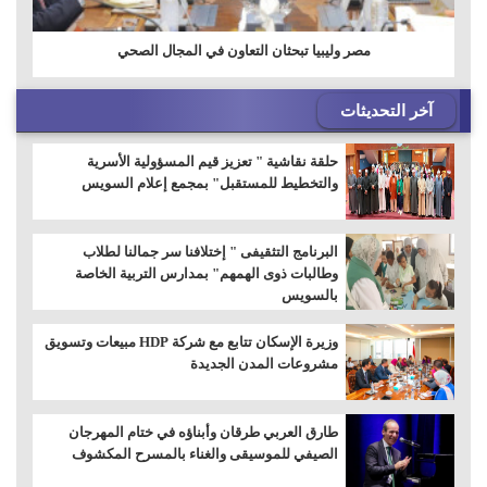
مصر وليبيا تبحثان التعاون في المجال الصحي
آخر التحديثات
حلقة نقاشية " تعزيز قيم المسؤولية الأسرية
والتخطيط للمستقبل" بمجمع إعلام السويس
البرنامج التثقيفى " إختلافنا سر جمالنا لطلاب
وطالبات ذوى الهمهم" بمدارس التربية الخاصة
بالسويس
وزيرة الإسكان تتابع مع شركة HDP مبيعات وتسويق
مشروعات المدن الجديدة
طارق العربي طرقان وأبناؤه في ختام المهرجان
الصيفي للموسيقى والغناء بالمسرح المكشوف