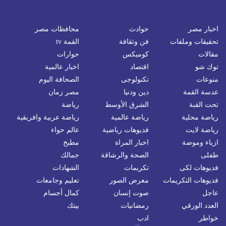
اخبار مصر
حوادث
محافظات مصر
تحقيقات وملفات
فن وثقافة
القمة tv
مقالات
كوميكس
حوارات
توك شو
اقتصاد
اخبار عالمية
منوعات
تكنولوجى
الصحافة اليوم
عدسة القمة
دين ودنيا
مصر زمان
تحت القبة
الشرق الأوسط
رياضة
رياضة محلية
رياضة عالمية
رياضة عربية وافريقية
رياضة لايت
فديوهات رياضية
عالم حواء
ازياء وموضة
اخبار المراة
مطبخ
طفلى
الصحة والرشاقة
جمالك
فديوهات لكى
تكريمات
الشهادات
فديوهات التكريمات
معرض الصور
تعليم وجامعات
عاجل
صوت إنسان
كمال أجسام
العدد الورقي
رمضانيات
بيتك
خواطر
ادب