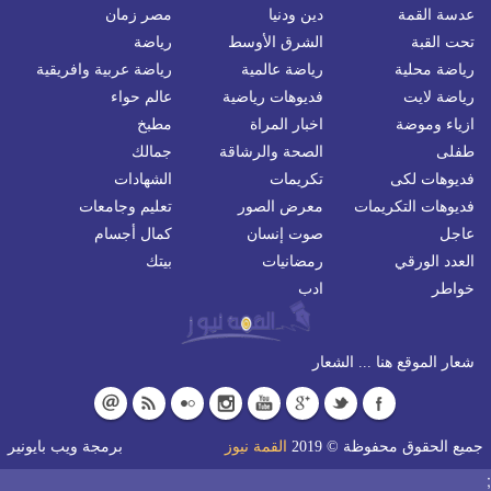
عدسة القمة
دين ودنيا
مصر زمان
تحت القبة
الشرق الأوسط
رياضة
رياضة محلية
رياضة عالمية
رياضة عربية وافريقية
رياضة لايت
فديوهات رياضية
عالم حواء
ازياء وموضة
اخبار المراة
مطبخ
طفلى
الصحة والرشاقة
جمالك
فديوهات لكى
تكريمات
الشهادات
فديوهات التكريمات
معرض الصور
تعليم وجامعات
عاجل
صوت إنسان
كمال أجسام
العدد الورقي
رمضانيات
بيتك
خواطر
ادب
شعار الموقع هنا ... الشعار
جميع الحقوق محفوظة © 2019
القمة نيوز
برمجة
ويب بايونير
;