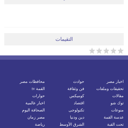
ضعي تعليقَكِ هنا
التقيمات
اخبار مصر
حوادث
محافظات مصر
تحقيقات وملفات
فن وثقافة
القمة tv
مقالات
كوميكس
حوارات
توك شو
اقتصاد
اخبار عالمية
منوعات
تكنولوجى
الصحافة اليوم
عدسة القمة
دين ودنيا
مصر زمان
تحت القبة
الشرق الأوسط
رياضة