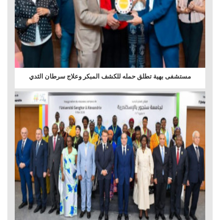
مستشفى بهية تطلق حمله للكشف المبكر وعلاج سرطان الثدي