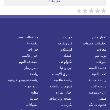
التقيمات
اخبار مصر
حوادث
محافظات مصر
تحقيقات وملفات
فن وثقافة
القمة tv
مقالات
كوميكس
حوارات
توك شو
اقتصاد
اخبار عالمية
منوعات
تكنولوجى
الصحافة اليوم
عدسة القمة
دين ودنيا
مصر زمان
تحت القبة
الشرق الأوسط
رياضة
رياضة محلية
رياضة عالمية
رياضة عربية وافريقية
رياضة لايت
فديوهات رياضية
عالم حواء
ازياء وموضة
اخبار المراة
مطبخ
طفلى
الصحة والرشاقة
جمالك
فديوهات لكى
تكريمات
الشهادات