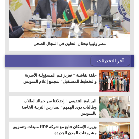
مصر وليبيا تبحثان التعاون في المجال الصحي
آخر التحديثات
حلقة نقاشية " تعزيز قيم المسؤولية الأسرية
والتخطيط للمستقبل" بمجمع إعلام السويس
البرنامج التثقيفى " إختلافنا سر جمالنا لطلاب
وطالبات ذوى الهمهم" بمدارس التربية الخاصة
بالسويس
وزيرة الإسكان تتابع مع شركة HDP مبيعات وتسويق
مشروعات المدن الجديدة