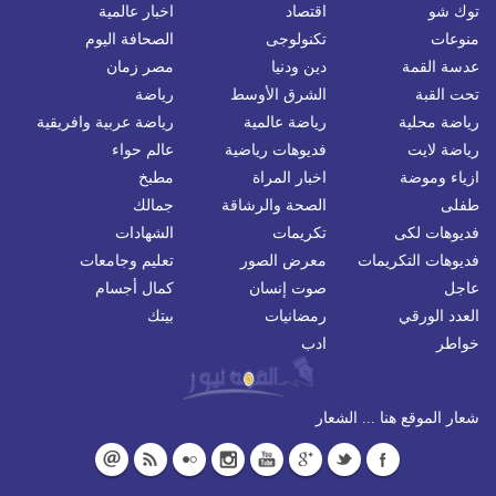
توك شو
اقتصاد
اخبار عالمية
منوعات
تكنولوجى
الصحافة اليوم
عدسة القمة
دين ودنيا
مصر زمان
تحت القبة
الشرق الأوسط
رياضة
رياضة محلية
رياضة عالمية
رياضة عربية وافريقية
رياضة لايت
فديوهات رياضية
عالم حواء
ازياء وموضة
اخبار المراة
مطبخ
طفلى
الصحة والرشاقة
جمالك
فديوهات لكى
تكريمات
الشهادات
فديوهات التكريمات
معرض الصور
تعليم وجامعات
عاجل
صوت إنسان
كمال أجسام
العدد الورقي
رمضانيات
بيتك
خواطر
ادب
شعار الموقع هنا ... الشعار