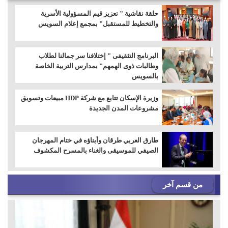
حلقة نقاشية " تعزيز قيم المسؤولية الأسرية
والتخطيط للمستقبل" بمجمع إعلام السويس
البرنامج التثقيفى " إختلافنا سر جمالنا لطلاب
وطالبات ذوى الهمهم" بمدارس التربية الخاصة
بالسويس
وزيرة الإسكان تتابع مع شركة HDP مبيعات وتسويق
مشروعات المدن الجديدة
طارق العربي طرقان وأبناؤه في ختام المهرجان
الصيفي للموسيقى والغناء بالمسرح المكشوف
من قسم آخر