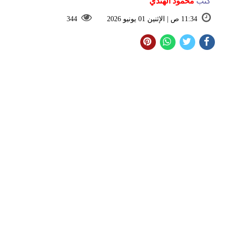
كتب
محمود الهندي
11:34 ص | الإثنين 01 يونيو 2026
344