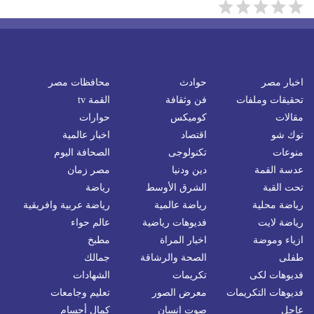
اخبار مصر
حوادث
محافظات مصر
تحقيقات وملفات
فن وثقافة
القمة tv
مقالات
كوميكس
حوارات
توك شو
اقتصاد
اخبار عالمية
منوعات
تكنولوجى
الصحافة اليوم
عدسة القمة
دين ودنيا
مصر زمان
تحت القبة
الشرق الأوسط
رياضة
رياضة محلية
رياضة عالمية
رياضة عربية وافريقية
رياضة لايت
فديوهات رياضية
عالم حواء
ازياء وموضة
اخبار المراة
مطبخ
طفلى
الصحة والرشاقة
جمالك
فديوهات لكى
تكريمات
الشهادات
فديوهات التكريمات
معرض الصور
تعليم وجامعات
عاجل
صوت إنسان
كمال أجسام