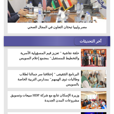
مصر وليبيا تبحثان التعاون في المجال الصحي
آخر التحديثات
حلقة نقاشية " تعزيز قيم المسؤولية الأسرية
والتخطيط للمستقبل" بمجمع إعلام السويس
البرنامج التثقيفى " إختلافنا سر جمالنا لطلاب
وطالبات ذوى الهمهم" بمدارس التربية الخاصة
بالسويس
وزيرة الإسكان تتابع مع شركة HDP مبيعات وتسويق
مشروعات المدن الجديدة