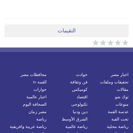
ضعي تعليقَكِ هنا
التقيمات
اخبار مصر
حوادث
محافظات مصر
تحقيقات وملفات
فن وثقافة
القمة tv
مقالات
كوميكس
حوارات
توك شو
اقتصاد
اخبار عالمية
منوعات
تكنولوجى
الصحافة اليوم
عدسة القمة
دين ودنيا
مصر زمان
تحت القبة
الشرق الأوسط
رياضة
رياضة محلية
رياضة عالمية
رياضة عربية وافريقية