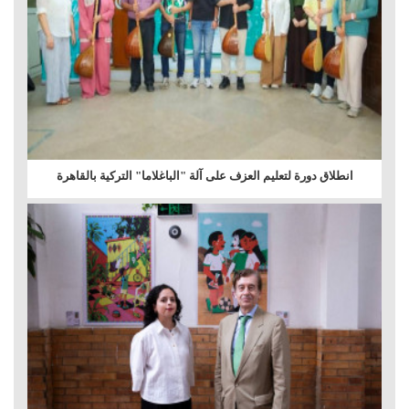
انطلاق دورة لتعليم العزف على آلة "الباغلاما" التركية بالقاهرة