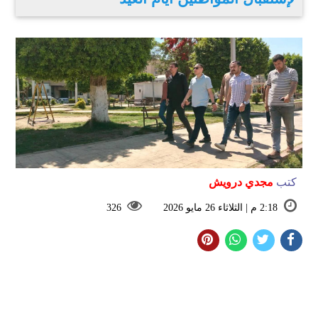
كتب
مجدي درويش
2:18 م | الثلاثاء 26 مايو 2026
326