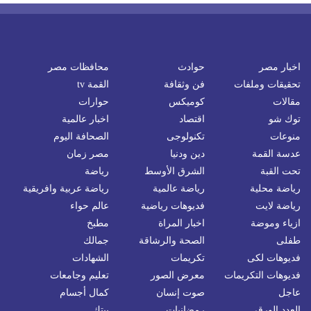
اخبار مصر
حوادث
محافظات مصر
تحقيقات وملفات
فن وثقافة
القمة tv
مقالات
كوميكس
حوارات
توك شو
اقتصاد
اخبار عالمية
منوعات
تكنولوجى
الصحافة اليوم
عدسة القمة
دين ودنيا
مصر زمان
تحت القبة
الشرق الأوسط
رياضة
رياضة محلية
رياضة عالمية
رياضة عربية وافريقية
رياضة لايت
فديوهات رياضية
عالم حواء
ازياء وموضة
اخبار المراة
مطبخ
طفلى
الصحة والرشاقة
جمالك
فديوهات لكى
تكريمات
الشهادات
فديوهات التكريمات
معرض الصور
تعليم وجامعات
عاجل
صوت إنسان
كمال أجسام
العدد الورقي
رمضانيات
بيتك