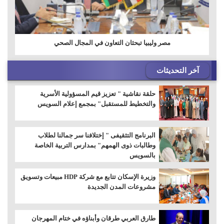
مصر وليبيا تبحثان التعاون في المجال الصحي
آخر التحديثات
حلقة نقاشية " تعزيز قيم المسؤولية الأسرية
والتخطيط للمستقبل" بمجمع إعلام السويس
البرنامج التثقيفى " إختلافنا سر جمالنا لطلاب
وطالبات ذوى الهمهم" بمدارس التربية الخاصة
بالسويس
وزيرة الإسكان تتابع مع شركة HDP مبيعات وتسويق
مشروعات المدن الجديدة
طارق العربي طرقان وأبناؤه في ختام المهرجان