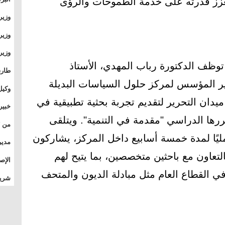
 يعزز قدرته على خدمة الطموحات والرؤى
وطال
وزير
بال
بجام
وزير
وقيا
التع
توظف الدكتورة رباب المهدي، الأستاذ
مشرو
طارق
ير المؤسس لمركز حلول السياسات البديلة
الصي
وكيل
جامعة عام 1996، حرم ميدان التحرير لتقديم تجربة بحثية تطبيقية في
الأو
خبير
ها الدراسي "مقدمة في التنمية". ويتلقى
المس
عمليًا لمدة خمسة أسابيع داخل المركز، يشاركون
تأثي
مدير
تعاون مع باحثين متخصصين، بما يتيح لهم
الدو
الإص
في القطاع العام مثل مبادلة الديون والمتحف
للمج
شريف
بالم