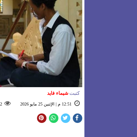
كتبت
شيماء فايد
12:51 م | الإثنين 25 مايو 2026
2