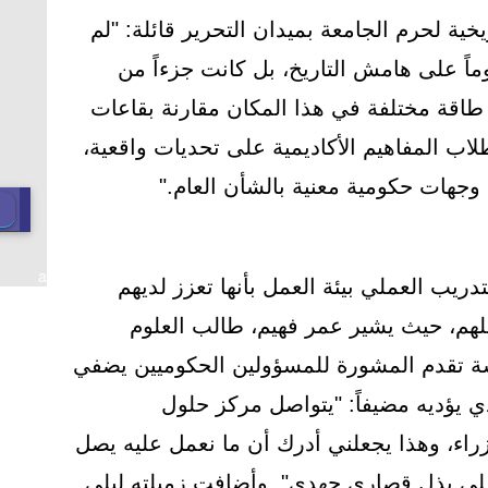
خية لحرم الجامعة بميدان التحرير قائلة: "لم
وماً على هامش التاريخ، بل كانت جزءاً من
 طاقة مختلفة في هذا المكان مقارنة بقاعات
طلاب المفاهيم الأكاديمية على تحديات واقعية،
 وجهات حكومية معنية بالشأن العام."
a
يب العملي بيئة العمل بأنها تعزز لديهم
لهم، حيث يشير عمر فهيم، طالب العلوم
ة تقدم المشورة للمسؤولين الحكوميين يضفي
 يؤديه مضيفاً: "يتواصل مركز حلول
زراء، وهذا يجعلني أدرك أن ما نعمل عليه يصل
لى بذل قصارى جهدي". وأضافت زميلته ليلى