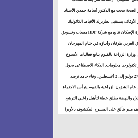
بات ذوى الهمهم" بمدارس التربية الخاصة
 الصحة يبحث مع الدكتور أسامة حمدي الأستاذ
سويس
عة هارفارد توسيع برامج التوعية بمرض السكري
 الأوقاف يستقبل بطريرك الأقباط الكاثوليك
دات هيئة أوقاف الكنيسة الكاثوليكية لبحث آفاق
وزيرة الإسكان تتابع مع شركة HDP مبيعات وتسويق
اون المشترك
عات المدن الجديدة
 العربي طرقان وأبناؤه في ختام المهرجان
في للموسيقى والغناء بالمسرح المكشوف
 وزارة الزراعة بالفيوم يتابع فعاليات الأسبوع
ل من الرشة الثالثة لمكافحة ديدان اللوز للقطن
 تكنولوجيا معلومات: الذكاء الاصطناعى يحول
تخدم إلى سلعة فى اقتصاد الانتباه
من 27 يوليو إلى 2 أغسطس.. وفاء حامد ترصد
رات أقوى الاتصالات الفلكية على الأبراج
 عام الشؤون الزراعية بالفيوم يترأس الاجتماع
ري لمتابعة الحصر الحيازي الجديدة
لاح والنهضة يطلق خطة لتأهيل راغبي الترشح
الس الشعبية المحلية ويستعرض خطط أماناته
 منير يتألق على المسرح المكشوف بالأوبرا
حافظات