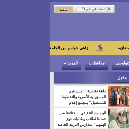
زاهي حواس من الجامعة اليابانية : "توت عنخ آمون" هو بطل المتحف ا
نولوجي
محافظات
المزيد
عاجل
حلقة نقاشية " تعزيز قيم
المسؤولية الأسرية والتخطيط
للمستقبل" بمجمع إعلام
السويس
البرنامج التثقيفى " إختلافنا سر
جمالنا لطلاب وطالبات ذوى
الهمهم" بمدارس التربية الخاصة