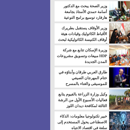
بالسويس
وزير الصحة يبحث مع الدكتور
أسامة حمدي الأستاذ بجامعة
هارفارد توسيع برامج التوعية
بمرض السكري
وزير الأوقاف يستقبل بطريرك
الأقباط الكاثوليك وقيادات هيئة
أوقاف الكنيسة الكاثوليكية لبحث
آفاق التعاون المشترك
وزيرة الإسكان تتابع مع شركة
HDP مبيعات وتسويق مشروعات
المدن الجديدة
طارق العربي طرقان وأبناؤه في
ختام المهرجان الصيفي
للموسيقى والغناء بالمسرح
المكشوف
وكيل وزارة الزراعة بالفيوم يتابع
فعاليات الأسبوع الأول من الرشة
الثالثة لمكافحة ديدان اللوز
للقطن
خبير تكنولوجيا معلومات: الذكاء
الاصطناعى يحول المستخدم إلى
سلعة فى اقتصاد الانتباه