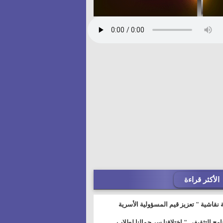
الأكثر قراءة
 نقاشية " تعزيز قيم المسؤولية الأسرية
خطيط للمستقبل" بمجمع إعلام السويس
نامج التثقيفى " إختلافنا سر جمالنا لطلاب