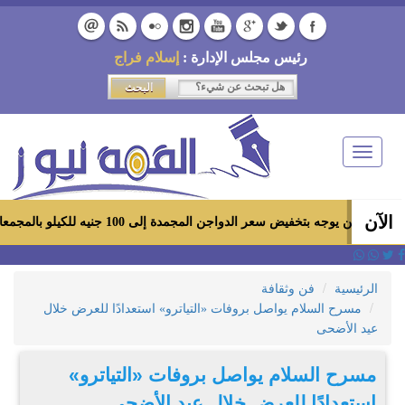
رئيس مجلس الإدارة :
إسلام فراج
Toggle
navigation
الآن
ه بتخفيض سعر الدواجن المجمدة إلى 100 جنيه للكيلو بالمجمعات الاستهلاكية ومعارض «أهلاً رمضان»
الرئيسية
فن وثقافة
مسرح السلام يواصل بروفات «التياترو» استعدادًا للعرض خلال
عيد الأضحى
مسرح السلام يواصل بروفات «التياترو»
استعدادًا للعرض خلال عيد الأضحى