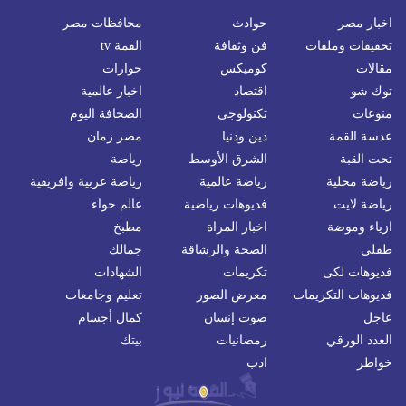
اخبار مصر
حوادث
محافظات مصر
تحقيقات وملفات
فن وثقافة
القمة tv
مقالات
كوميكس
حوارات
توك شو
اقتصاد
اخبار عالمية
منوعات
تكنولوجى
الصحافة اليوم
عدسة القمة
دين ودنيا
مصر زمان
تحت القبة
الشرق الأوسط
رياضة
رياضة محلية
رياضة عالمية
رياضة عربية وافريقية
رياضة لايت
فديوهات رياضية
عالم حواء
ازياء وموضة
اخبار المراة
مطبخ
طفلى
الصحة والرشاقة
جمالك
فديوهات لكى
تكريمات
الشهادات
فديوهات التكريمات
معرض الصور
تعليم وجامعات
عاجل
صوت إنسان
كمال أجسام
العدد الورقي
رمضانيات
بيتك
خواطر
ادب