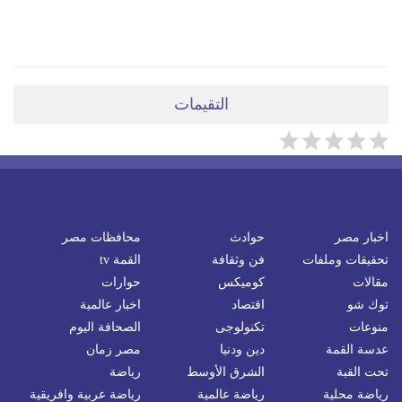
ضعي تعليقَكِ هنا
التقيمات
اخبار مصر
حوادث
محافظات مصر
تحقيقات وملفات
فن وثقافة
القمة tv
مقالات
كوميكس
حوارات
توك شو
اقتصاد
اخبار عالمية
منوعات
تكنولوجى
الصحافة اليوم
عدسة القمة
دين ودنيا
مصر زمان
تحت القبة
الشرق الأوسط
رياضة
رياضة محلية
رياضة عالمية
رياضة عربية وافريقية