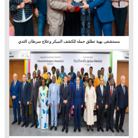
مستشفى بهية تطلق حمله للكشف المبكر وعلاج سرطان الثدي