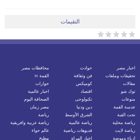
التقيمات
اخبار مصر
حوادث
محافظات مصر
تحقيقات وملفات
فن وثقافة
القمة tv
مقالات
كوميكس
حوارات
توك شو
اقتصاد
اخبار عالمية
منوعات
تكنولوجى
الصحافة اليوم
عدسة القمة
دين ودنيا
مصر زمان
تحت القبة
الشرق الأوسط
رياضة
رياضة محلية
رياضة عالمية
رياضة عربية وافريقية
رياضة لايت
فديوهات رياضية
عالم حواء
ازياء وموضة
اخبار المراة
مطبخ