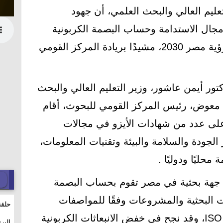
تعليم العالي والبحث العلمي، أن جهود
جال الاستدامة وحساب البصمة الكربونية
تمثل خطوة أساسية نحو تحقيق رؤية مصر 2030، مشيدًا بريادة المركز القومي
تور أيمن عاشور، وزير التعليم العالي والبحث
معوض، رئيس المركز القومي للبحوث، أقام
على عدد من شهادات الأيزو في مجالات
الجودة والسلامة والبيئة وتقنيات المعلومات،
محليًا ودوليًا .
ل جهة بحثية في مصر تقوم بحساب البصمة
البحثية والمشروعات وفقًا للمواصفات
حلقة
الدولية ISO 14064-1 وISO 14064-2، وقد نجح في خفض الانبعاثات الكربونية
والت
البر