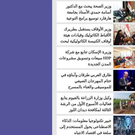
بالسويس
وزير الصحة يبحث مع الدكتور
أسامة حمدي الأستاذ بجامعة
هارفارد توسيع برامج التوعية
بمرض السكري
وزير الأوقاف يستقبل بطريرك
الأقباط الكاثوليك وقيادات هيئة
أوقاف الكنيسة الكاثوليكية لبحث
آفاق التعاون المشترك
وزيرة الإسكان تتابع مع شركة
HDP مبيعات وتسويق مشروعات
المدن الجديدة
طارق العربي طرقان وأبناؤه في
ختام المهرجان الصيفي
للموسيقى والغناء بالمسرح
المكشوف
وكيل وزارة الزراعة بالفيوم يتابع
فعاليات الأسبوع الأول من الرشة
الثالثة لمكافحة ديدان اللوز
للقطن
خبير تكنولوجيا معلومات: الذكاء
الاصطناعى يحول المستخدم إلى
سلعة فى اقتصاد الانتباه