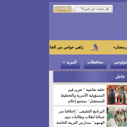
زاهي حواس من الجامعة اليابانية : "توت عنخ آمون" هو بطل المتحف 
نولوجي
محافظات
المزيد
عاجل
حلقة نقاشية " تعزيز قيم
المسؤولية الأسرية والتخطيط
للمستقبل" بمجمع إعلام
السويس
البرنامج التثقيفى " إختلافنا سر
جمالنا لطلاب وطالبات ذوى
الهمهم" بمدارس التربية الخاصة