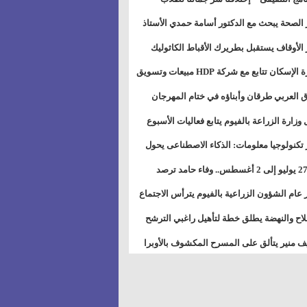
بات ذوى الهمهم" بمدارس التربية الخاصة
 الصحة يبحث مع الدكتور أسامة حمدي الأستاذ
سويس
عة هارفارد توسيع برامج التوعية بمرض السكري
 الأوقاف يستقبل بطريرك الأقباط الكاثوليك
دات هيئة أوقاف الكنيسة الكاثوليكية لبحث آفاق
وزيرة الإسكان تتابع مع شركة HDP مبيعات وتسويق
اون المشترك
عات المدن الجديدة
 العربي طرقان وأبناؤه في ختام المهرجان
في للموسيقى والغناء بالمسرح المكشوف
 وزارة الزراعة بالفيوم يتابع فعاليات الأسبوع
ل من الرشة الثالثة لمكافحة ديدان اللوز للقطن
 تكنولوجيا معلومات: الذكاء الاصطناعى يحول
تخدم إلى سلعة فى اقتصاد الانتباه
من 27 يوليو إلى 2 أغسطس.. وفاء حامد ترصد
رات أقوى الاتصالات الفلكية على الأبراج
 عام الشؤون الزراعية بالفيوم يترأس الاجتماع
ري لمتابعة الحصر الحيازي الجديدة
لاح والنهضة يطلق خطة لتأهيل راغبي الترشح
الس الشعبية المحلية ويستعرض خطط أماناته
 منير يتألق على المسرح المكشوف بالأوبرا
حافظات