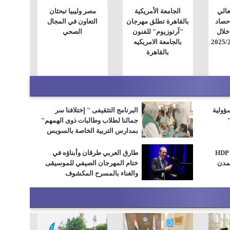
لعالي
الجامعة الأمريكية
مصر وليبيا تبحثان
حصاد
بالقاهرة تطلق مهرجان
التعاون في المجال
خلال
"آرتوزيوم" للفنون
الصحي
بالجامعة الامريكيه
بالقاهرة
سؤولية
البرنامج التثقيفى " إختلافنا سر
جمالنا لطلاب وطالبات ذوى الهمهم"
بمدارس التربية الخاصة بالسويس
وزيرة الإسكان تتابع مع شركة HDP
طارق العربي طرقان وأبناؤه في
مدن
ختام المهرجان الصيفي للموسيقى
والغناء بالمسرح المكشوف