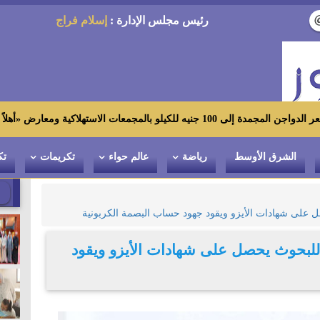
رئيس مجلس الإدارة :
إسلام فراج
ارض «أهلاً رمضان»
الشرق الأوسط
رياضة
عالم حواء
تكريمات
تك
صل على شهادات الأيزو ويقود جهود حساب البصمة الكربونية
ي للبحوث يحصل على شهادات الأيزو ويقود