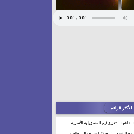
الأكثر قراءة
 نقاشية " تعزيز قيم المسؤولية الأسرية
خطيط للمستقبل" بمجمع إعلام السويس
نامج التثقيفى " إختلافنا سر جمالنا لطلاب