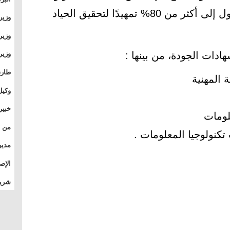
بنسبة 40%، ويواصل خطته للوصول إلى أكثر من 80% تمهيدًا لتحقيق الحياد
وطال
وزير
بال
بجام
وزير
وقيا
دات الجودة، من بينها :
التع
مشرو
طارق
الصي
وكيل
الأو
خبير
المس
تأثي
مدير
الدو
الإص
للمج
شريف
بالم