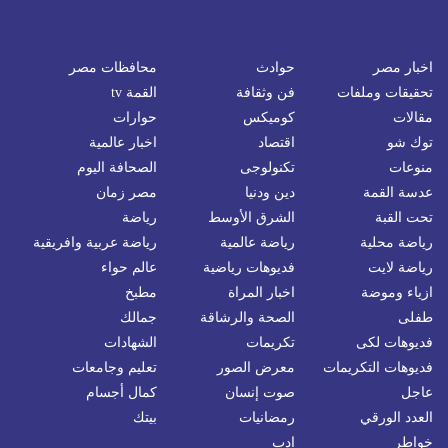
اخبار مصر
حوادث
محافظات مصر
تحقيقات وملفات
فن وثقافة
القمة tv
مقالات
كوميكس
حوارات
توك شو
اقتصاد
اخبار عالمية
منوعات
تكنولوجى
الصحافة اليوم
عدسة القمة
دين ودنيا
مصر زمان
تحت القبة
الشرق الأوسط
رياضة
رياضة محلية
رياضة عالمية
رياضة عربية وافريقية
رياضة لايت
فديوهات رياضية
عالم حواء
ازياء وموضة
اخبار المراة
مطبخ
طفلى
الصحة والرشاقة
جمالك
فديوهات لكى
تكريمات
الشهادات
فديوهات التكريمات
معرض الصور
تعليم وجامعات
عاجل
صوت إنسان
كمال أجسام
العدد الورقي
رمضانيات
بيتك
خواطر
ادب