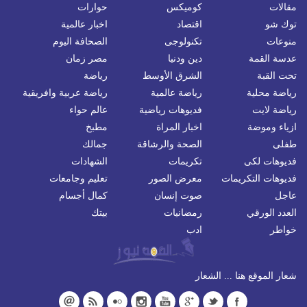
مقالات
كوميكس
حوارات
توك شو
اقتصاد
اخبار عالمية
منوعات
تكنولوجى
الصحافة اليوم
عدسة القمة
دين ودنيا
مصر زمان
تحت القبة
الشرق الأوسط
رياضة
رياضة محلية
رياضة عالمية
رياضة عربية وافريقية
رياضة لايت
فديوهات رياضية
عالم حواء
ازياء وموضة
اخبار المراة
مطبخ
طفلى
الصحة والرشاقة
جمالك
فديوهات لكى
تكريمات
الشهادات
فديوهات التكريمات
معرض الصور
تعليم وجامعات
عاجل
صوت إنسان
كمال أجسام
العدد الورقي
رمضانيات
بيتك
خواطر
ادب
شعار الموقع هنا ... الشعار