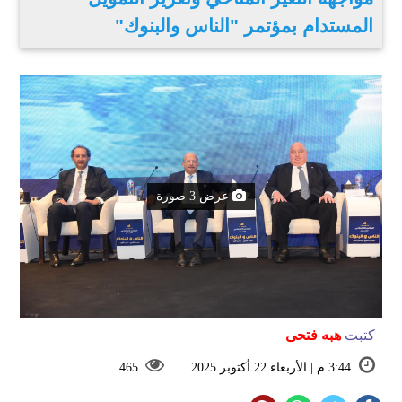
المستدام بمؤتمر "الناس والبنوك"
عرض 3 صورة
كتبت
هبه فتحى
3:44 م | الأربعاء 22 أكتوبر 2025
465