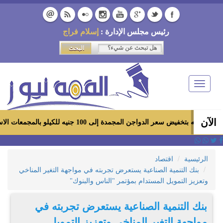
رئيس مجلس الإدارة :
إسلام فراج
Toggle
navigation
الآن
اجن المجمدة إلى 100 جنيه للكيلو بالمجمعات الاستهلاكية ومعارض «أهلاً رمضان»
الرئيسية
اقتصاد
بنك التنمية الصناعية يستعرض تجربته في مواجهة التغير المناخي
وتعزيز التمويل المستدام بمؤتمر "الناس والبنوك"
بنك التنمية الصناعية يستعرض تجربته في
مواجهة التغير المناخي وتعزيز التمويل