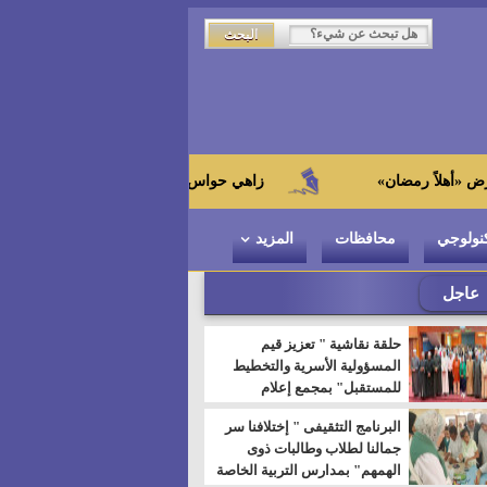
زاهي حواس من الجامعة اليابانية : "توت عنخ آمون" هو بط
نولوجي
محافظات
المزيد
عاجل
حلقة نقاشية " تعزيز قيم
المسؤولية الأسرية والتخطيط
للمستقبل" بمجمع إعلام
السويس
البرنامج التثقيفى " إختلافنا سر
جمالنا لطلاب وطالبات ذوى
الهمهم" بمدارس التربية الخاصة