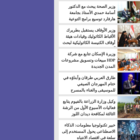
بالسويس
وزير الصحة يبحث مع الدكتور
أسامة حمدي الأستاذ بجامعة
هارفارد توسيع برامج التوعية
بمرض السكري
وزير الأوقاف يستقبل بطريرك
الأقباط الكاثوليك وقيادات هيئة
أوقاف الكنيسة الكاثوليكية لبحث
آفاق التعاون المشترك
وزيرة الإسكان تتابع مع شركة
HDP مبيعات وتسويق مشروعات
المدن الجديدة
طارق العربي طرقان وأبناؤه في
ختام المهرجان الصيفي
للموسيقى والغناء بالمسرح
المكشوف
وكيل وزارة الزراعة بالفيوم يتابع
فعاليات الأسبوع الأول من الرشة
الثالثة لمكافحة ديدان اللوز
للقطن
خبير تكنولوجيا معلومات: الذكاء
الاصطناعى يحول المستخدم إلى
سلعة فى اقتصاد الانتباه