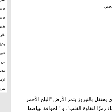
جم.
وطال
وزير
بال
بجام
وزير
وقيا
التع
مشرو
طارق
الصي
وكيل
الأو
خبير
المس
تأثي
مدير
الدو
الإص
للمج
شريف
بالم
يحتفل بالنيروز بثمر الأرض "البلح الأحمر
ء رمزًا لنقاوة القلب"، و "الجوافة ببياضها