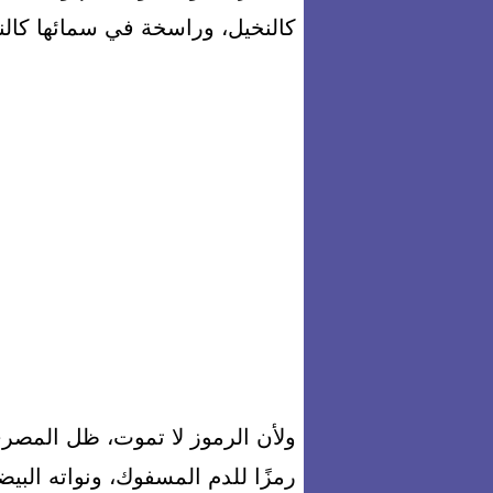
كالنخيل، وراسخة في سمائها كالن
ولأن الرموز لا تموت، ظل المصري 
رمزًا للدم المسفوك، ونواته البيضا