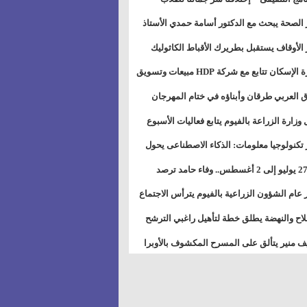
بات ذوى الهمهم" بمدارس التربية الخاصة
 الصحة يبحث مع الدكتور أسامة حمدي الأستاذ
سويس
عة هارفارد توسيع برامج التوعية بمرض السكري
 الأوقاف يستقبل بطريرك الأقباط الكاثوليك
دات هيئة أوقاف الكنيسة الكاثوليكية لبحث آفاق
وزيرة الإسكان تتابع مع شركة HDP مبيعات وتسويق
اون المشترك
عات المدن الجديدة
 العربي طرقان وأبناؤه في ختام المهرجان
في للموسيقى والغناء بالمسرح المكشوف
 وزارة الزراعة بالفيوم يتابع فعاليات الأسبوع
ل من الرشة الثالثة لمكافحة ديدان اللوز للقطن
 تكنولوجيا معلومات: الذكاء الاصطناعى يحول
تخدم إلى سلعة فى اقتصاد الانتباه
من 27 يوليو إلى 2 أغسطس.. وفاء حامد ترصد
رات أقوى الاتصالات الفلكية على الأبراج
 عام الشؤون الزراعية بالفيوم يترأس الاجتماع
ري لمتابعة الحصر الحيازي الجديدة
لاح والنهضة يطلق خطة لتأهيل راغبي الترشح
الس الشعبية المحلية ويستعرض خطط أماناته
 منير يتألق على المسرح المكشوف بالأوبرا
حافظات