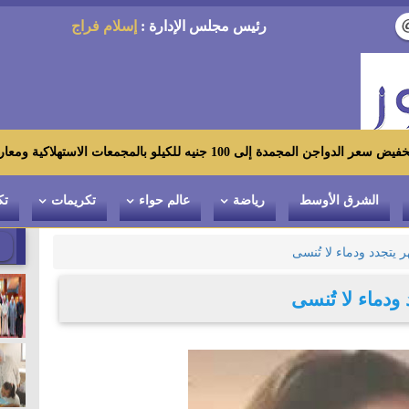
رئيس مجلس الإدارة :
إسلام فراج
معات الاستهلاكية ومعارض «أهلاً رمضان»
الشرق الأوسط
رياضة
عالم حواء
تكريمات
تك
 يتجدد ودماء لا تُنسى
ودماء لا تُنسى