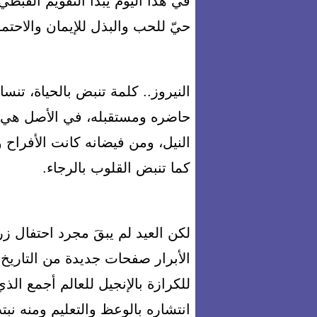
في هذا اليوم يبدأ التقويم القبط
حيّ للحب والبذل للإيمان والاحتما
النيروز.. كلمة تنبض بالحياة، تن
حاضره ومستقبله، في الأصل هي "ن
النيل، ومن فيضانه كانت الأفراح 
كما تنبض القلوب بالرجاء.
لكن العيد لم يبقَ مجرد احتفال ز
الأبرار صفحات جديدة من التاريخ، 
للكرازة بالإنجيل للعالم أجمع ال
انتشاره بالوعظ والتعليم ومنه نب