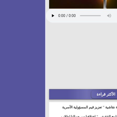
الأكثر قراءة
 نقاشية " تعزيز قيم المسؤولية الأسرية
خطيط للمستقبل" بمجمع إعلام السويس
نامج التثقيفى " إختلافنا سر جمالنا لطلاب