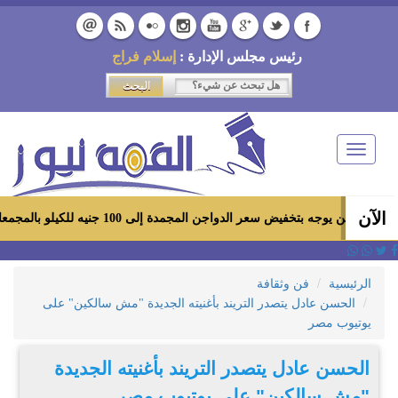
رئيس مجلس الإدارة :
إسلام فراج
Toggle
navigation
الآن
جه بتخفيض سعر الدواجن المجمدة إلى 100 جنيه للكيلو بالمجمعات الاستهلاكية ومعارض «أهلاً رمضان»
الرئيسية
فن وثقافة
الحسن عادل يتصدر التريند بأغنيته الجديدة "مش سالكين" على
يوتيوب مصر
الحسن عادل يتصدر التريند بأغنيته الجديدة
"مش سالكين" على يوتيوب مصر