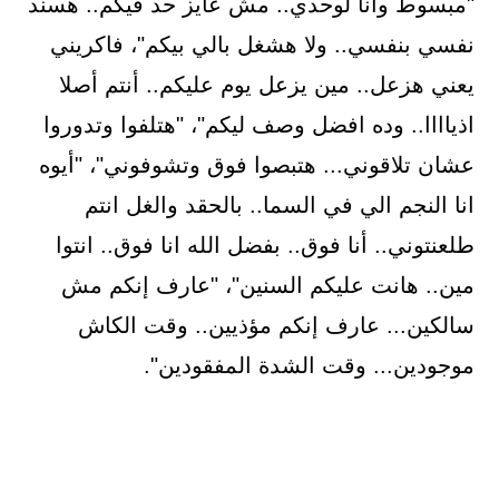
"مبسوط وانا لوحدي.. مش عايز حد فيكم.. هسند
نفسي بنفسي.. ولا هشغل بالي بيكم"، فاكريني
يعني هزعل.. مين يزعل يوم عليكم.. أنتم أصلا
اذياااا.. وده افضل وصف ليكم"، "هتلفوا وتدوروا
عشان تلاقوني... هتبصوا فوق وتشوفوني"، "أيوه
انا النجم الي في السما.. بالحقد والغل انتم
طلعنتوني.. أنا فوق.. بفضل الله انا فوق.. انتوا
مين.. هانت عليكم السنين"، "عارف إنكم مش
سالكين... عارف إنكم مؤذيين.. وقت الكاش
موجودين... وقت الشدة المفقودين".