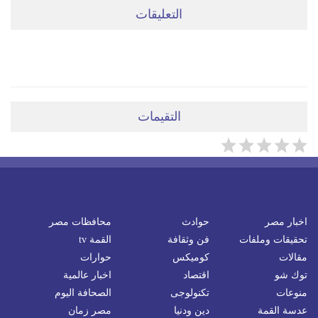
التعليقات
ضعي تعليقَكِ هنا
التقيمات
اخبار مصر
حوادث
محافظات مصر
تحقيقات وملفات
فن وثقافة
القمة tv
مقالات
كوميكس
حوارات
توك شو
اقتصاد
اخبار عالمية
منوعات
تكنولوجى
الصحافة اليوم
عدسة القمة
دين ودنيا
مصر زمان