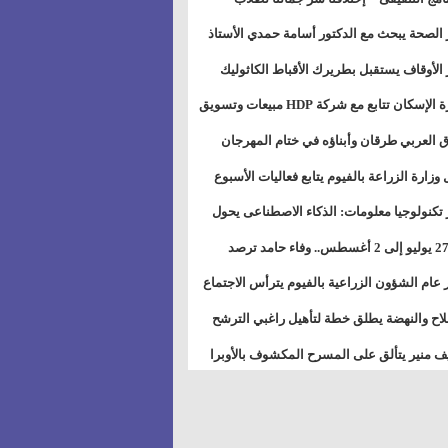
بات ذوى الهمهم" بمدارس التربية الخاصة
 الصحة يبحث مع الدكتور أسامة حمدي الأستاذ
سويس
عة هارفارد توسيع برامج التوعية بمرض السكري
 الأوقاف يستقبل بطريرك الأقباط الكاثوليك
دات هيئة أوقاف الكنيسة الكاثوليكية لبحث آفاق
وزيرة الإسكان تتابع مع شركة HDP مبيعات وتسويق
اون المشترك
عات المدن الجديدة
 العربي طرقان وأبناؤه في ختام المهرجان
في للموسيقى والغناء بالمسرح المكشوف
 وزارة الزراعة بالفيوم يتابع فعاليات الأسبوع
ل من الرشة الثالثة لمكافحة ديدان اللوز للقطن
 تكنولوجيا معلومات: الذكاء الاصطناعى يحول
تخدم إلى سلعة فى اقتصاد الانتباه
من 27 يوليو إلى 2 أغسطس.. وفاء حامد ترصد
رات أقوى الاتصالات الفلكية على الأبراج
 عام الشؤون الزراعية بالفيوم يترأس الاجتماع
ري لمتابعة الحصر الحيازي الجديدة
لاح والنهضة يطلق خطة لتأهيل راغبي الترشح
الس الشعبية المحلية ويستعرض خطط أماناته
 منير يتألق على المسرح المكشوف بالأوبرا
حافظات