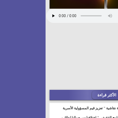
الأكثر قراءة
 نقاشية " تعزيز قيم المسؤولية الأسرية
خطيط للمستقبل" بمجمع إعلام السويس
نامج التثقيفى " إختلافنا سر جمالنا لطلاب