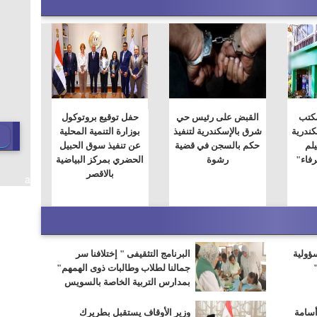
مكتب
القبض على رئيس حي
حفل توقيع بروتوكول
سكندرية
شرق بالإسكندرية لتنفيذ
بوزارة التنمية المحلية
لم
حكم بالسجن في قضية
عن تنفيذ سوق الحبيل
فاء"
رشوة
الحضري بمركز البياضية
بالاقصر
a
سؤولية
البرنامج التثقيفى " إختلافنا سر
جمالنا لطلاب وطالبات ذوى الهمهم"
بمدارس التربية الخاصة بالسويس
أسامة
وزير الأوقاف يستقبل بطريرك