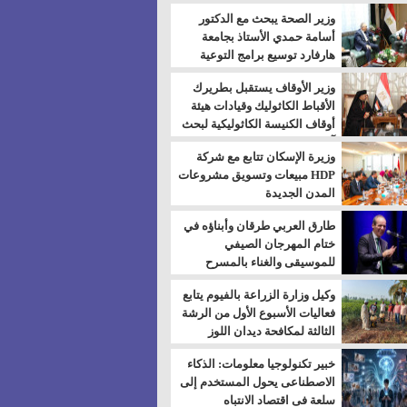
بالسويس
وزير الصحة يبحث مع الدكتور
أسامة حمدي الأستاذ بجامعة
هارفارد توسيع برامج التوعية
بمرض السكري
وزير الأوقاف يستقبل بطريرك
الأقباط الكاثوليك وقيادات هيئة
أوقاف الكنيسة الكاثوليكية لبحث
آفاق التعاون المشترك
وزيرة الإسكان تتابع مع شركة
HDP مبيعات وتسويق مشروعات
المدن الجديدة
طارق العربي طرقان وأبناؤه في
ختام المهرجان الصيفي
للموسيقى والغناء بالمسرح
المكشوف
وكيل وزارة الزراعة بالفيوم يتابع
فعاليات الأسبوع الأول من الرشة
الثالثة لمكافحة ديدان اللوز
للقطن
خبير تكنولوجيا معلومات: الذكاء
الاصطناعى يحول المستخدم إلى
سلعة فى اقتصاد الانتباه