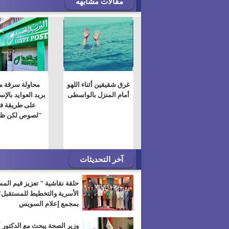
مقالات مشابهه
غرق شقيقين أثناء اللهو
محاولة سرقة 
أمام المنزل بالواسطى
بريد العوايد بالإ
على طريقة في
"لصوص لكن ظر
آخر التحديثات
حلقة نقاشية " تعزيز قيم الم
الأسرية والتخطيط للمستقبل"
بمجمع إعلام السويس
وزير الصحة يبحث مع الدكتور 