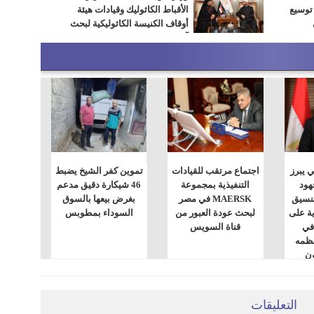
 توسيع
الأقباط الكاثوليك وقيادات هيئة
أوقاف الكنيسة الكاثوليكية لبحث
آفاق التعاون المشترك
ي يبرز
اجتماع مرتقب للقيادات
تموين كفر الشيخ يضبط
هود
التنفيذية بمجموعة
46 شيكارة دقيق مدعم
تنسيق
MAERSK في مصر
بغرض بيعها بالسوق
ة على
لبحث عودة العبور من
السوداء بمطوبس
في
قناة السويس
نظمه
ون
التعليقات