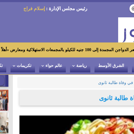
رئيس مجلس الإدارة :
إسلام فراج
 ومعارض «أهلاً رمضان»
الشرق الأوسط
رياضة
عالم حواء
تكريمات
تك
في وفاة طالبة ثانوى
 طالبة ثانوى