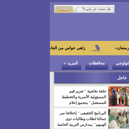
زاهي حواس من الجامعة اليابانية : "توت عنخ آمون" هو بطل المتح
نولوجي
محافظات
المزيد
عاجل
حلقة نقاشية " تعزيز قيم
المسؤولية الأسرية والتخطيط
للمستقبل" بمجمع إعلام
السويس
البرنامج التثقيفى " إختلافنا سر
جمالنا لطلاب وطالبات ذوى
الهمهم" بمدارس التربية الخاصة