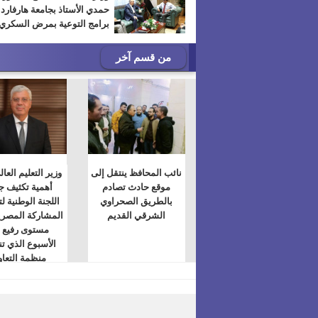
حمدي الأستاذ بجامعة هارفارد
برامج التوعية بمرض السكري
من قسم آخر
نائب المحافظ ينتقل إلى
وزير التعليم العال
موقع حادث تصادم
أهمية تكثيف ج
بالطريق الصحراوي
اللجنة الوطنية ل
الشرقي القديم
المشاركة المصري
مستوى رفيع 
الأسبوع الذي ت
منظمة التعا
الإسلامي