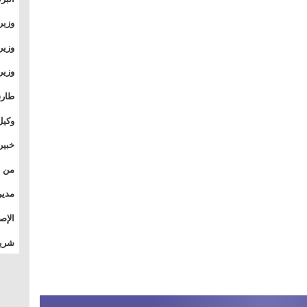
وطال
وزير
بال
بجام
وزير
وقيا
التع
مشرو
طارق
الصي
وكيل
الأو
خبير
المس
تأثي
مدير
الدو
الإص
للمج
شريف
بالم