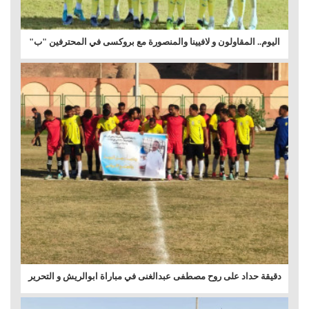
اليوم.. المقاولون و لافيينا والمنصورة مع بروكسى في المحترفين "ب"
دقيقة حداد على روح مصطفى عبدالغنى في مباراة ابوالريش و التحرير