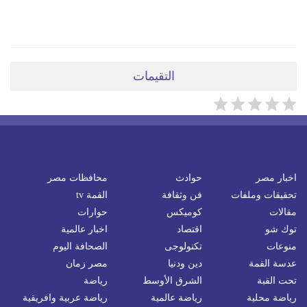
ضعي تعليقَكِ هنا
التقيمات
اخبار مصر
حوادث
محافظات مصر
تحقيقات وملفات
فن وثقافة
القمة tv
مقالات
كوميكس
حوارات
توك شو
اقتصاد
اخبار عالمية
منوعات
تكنولوجى
الصحافة اليوم
عدسة القمة
دين ودنيا
مصر زمان
تحت القبة
الشرق الأوسط
رياضة
رياضة محلية
رياضة عالمية
رياضة عربية وافريقية