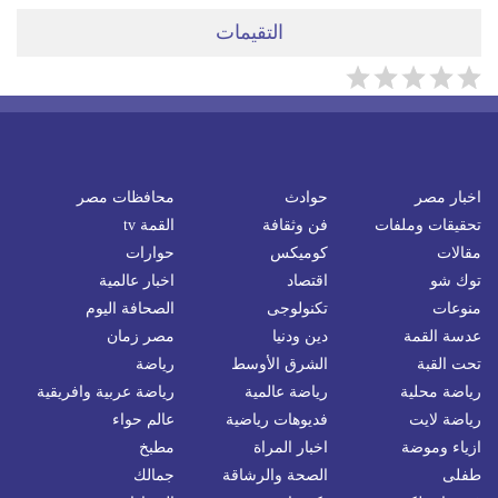
التقيمات
اخبار مصر
حوادث
محافظات مصر
تحقيقات وملفات
فن وثقافة
القمة tv
مقالات
كوميكس
حوارات
توك شو
اقتصاد
اخبار عالمية
منوعات
تكنولوجى
الصحافة اليوم
عدسة القمة
دين ودنيا
مصر زمان
تحت القبة
الشرق الأوسط
رياضة
رياضة محلية
رياضة عالمية
رياضة عربية وافريقية
رياضة لايت
فديوهات رياضية
عالم حواء
ازياء وموضة
اخبار المراة
مطبخ
طفلى
الصحة والرشاقة
جمالك