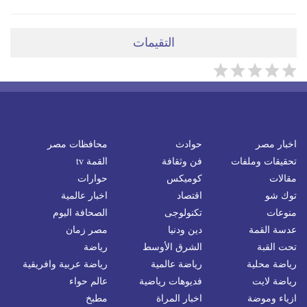
التقيمات
اخبار مصر
حوادث
محافظات مصر
تحقيقات وملفات
فن وثقافة
القمة tv
مقالات
كوميكس
حوارات
توك شو
اقتصاد
اخبار عالمية
منوعات
تكنولوجى
الصحافة اليوم
عدسة القمة
دين ودنيا
مصر زمان
تحت القبة
الشرق الأوسط
رياضة
رياضة محلية
رياضة عالمية
رياضة عربية وافريقية
رياضة لايت
فديوهات رياضية
عالم حواء
ازياء وموضة
اخبار المراة
مطبخ