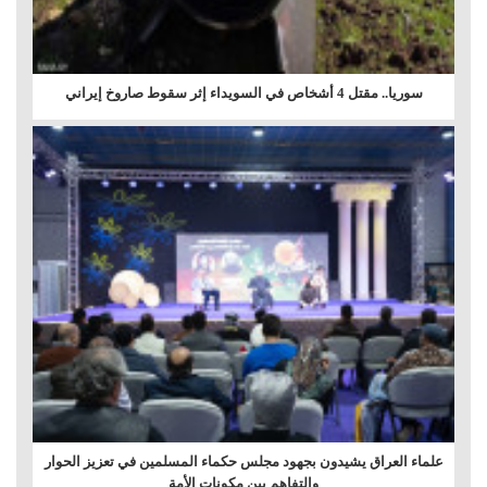
سوريا.. مقتل 4 أشخاص في السويداء إثر سقوط صاروخ إيراني
علماء العراق يشيدون بجهود مجلس حكماء المسلمين في تعزيز الحوار
والتفاهم بين مكونات الأمة