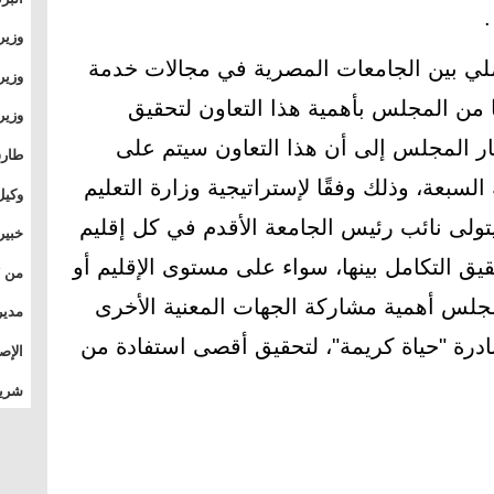
وطال
وزير
بال
ملي بين الجامعات المصرية في مجالات خدمة
بجام
وزير
نًا من المجلس بأهمية هذا التعاون لتحقيق
وقيا
التع
مشرو
ار المجلس إلى أن هذا التعاون سيتم على
طارق
الصي
لسبعة، وذلك وفقًا لإستراتيجية وزارة التعليم
وكيل
الأو
البحث العلمي2030، وسيتولى نائب رئيس الجامعة الأقدم في كل إقليم
خبير
المس
قيق التكامل بينها، سواء على مستوى الإقليم أو
تأثي
جلس أهمية مشاركة الجهات المعنية الأخرى
مدير
الدو
ادرة "حياة كريمة"، لتحقيق أقصى استفادة من
الإص
للمج
شريف
بالم