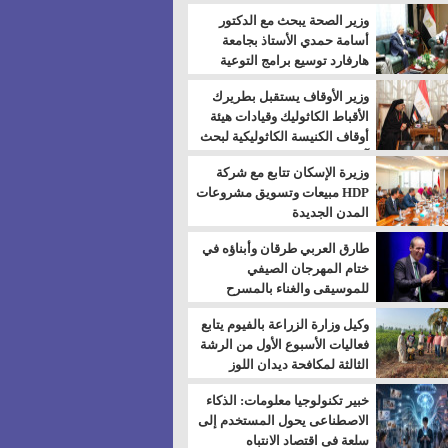
بالسويس
وزير الصحة يبحث مع الدكتور
أسامة حمدي الأستاذ بجامعة
هارفارد توسيع برامج التوعية
بمرض السكري
وزير الأوقاف يستقبل بطريرك
الأقباط الكاثوليك وقيادات هيئة
أوقاف الكنيسة الكاثوليكية لبحث
آفاق التعاون المشترك
وزيرة الإسكان تتابع مع شركة
HDP مبيعات وتسويق مشروعات
المدن الجديدة
طارق العربي طرقان وأبناؤه في
ختام المهرجان الصيفي
للموسيقى والغناء بالمسرح
المكشوف
وكيل وزارة الزراعة بالفيوم يتابع
فعاليات الأسبوع الأول من الرشة
الثالثة لمكافحة ديدان اللوز
للقطن
خبير تكنولوجيا معلومات: الذكاء
الاصطناعى يحول المستخدم إلى
سلعة فى اقتصاد الانتباه