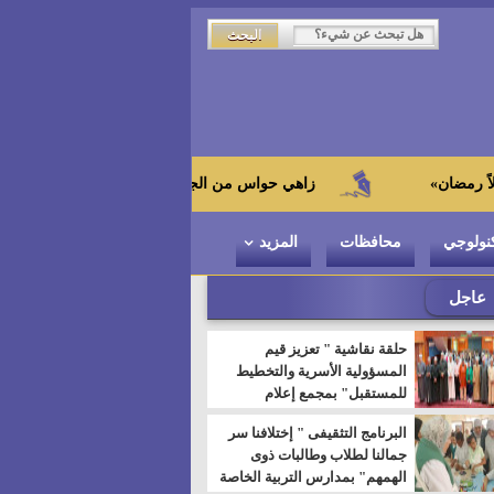
زاهي حواس من الجامعة اليابانية : "توت عنخ آمون" هو بطل المتحف
نولوجي
محافظات
المزيد
عاجل
حلقة نقاشية " تعزيز قيم
المسؤولية الأسرية والتخطيط
للمستقبل" بمجمع إعلام
السويس
البرنامج التثقيفى " إختلافنا سر
جمالنا لطلاب وطالبات ذوى
الهمهم" بمدارس التربية الخاصة