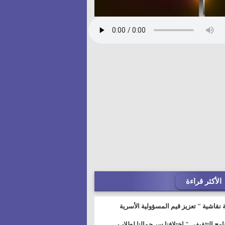
الأكثر قراءة
 نقاشية " تعزيز قيم المسؤولية الأسرية
خطيط للمستقبل" بمجمع إعلام السويس
نامج التثقيفى " إختلافنا سر جمالنا لطلاب