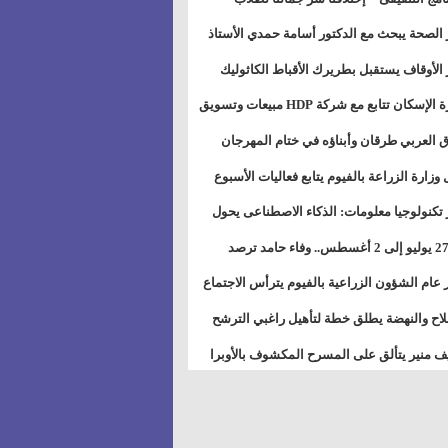
بات ذوى الهمهم" بمدارس التربية الخاصة
 الصحة يبحث مع الدكتور أسامة حمدي الأستاذ
سويس
عة هارفارد توسيع برامج التوعية بمرض السكري
 الأوقاف يستقبل بطريرك الأقباط الكاثوليك
دات هيئة أوقاف الكنيسة الكاثوليكية لبحث آفاق
وزيرة الإسكان تتابع مع شركة HDP مبيعات وتسويق
اون المشترك
عات المدن الجديدة
 العربي طرقان وأبناؤه في ختام المهرجان
في للموسيقى والغناء بالمسرح المكشوف
 وزارة الزراعة بالفيوم يتابع فعاليات الأسبوع
ل من الرشة الثالثة لمكافحة ديدان اللوز للقطن
 تكنولوجيا معلومات: الذكاء الاصطناعى يحول
تخدم إلى سلعة فى اقتصاد الانتباه
من 27 يوليو إلى 2 أغسطس.. وفاء حامد ترصد
رات أقوى الاتصالات الفلكية على الأبراج
 عام الشؤون الزراعية بالفيوم يترأس الاجتماع
ري لمتابعة الحصر الحيازي الجديدة
لاح والنهضة يطلق خطة لتأهيل راغبي الترشح
الس الشعبية المحلية ويستعرض خطط أماناته
 منير يتألق على المسرح المكشوف بالأوبرا
حافظات