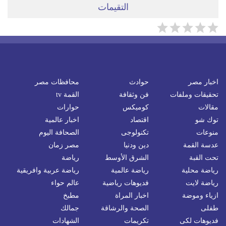
التقيمات
اخبار مصر
حوادث
محافظات مصر
تحقيقات وملفات
فن وثقافة
القمة tv
مقالات
كوميكس
حوارات
توك شو
اقتصاد
اخبار عالمية
منوعات
تكنولوجى
الصحافة اليوم
عدسة القمة
دين ودنيا
مصر زمان
تحت القبة
الشرق الأوسط
رياضة
رياضة محلية
رياضة عالمية
رياضة عربية وافريقية
رياضة لايت
فديوهات رياضية
عالم حواء
ازياء وموضة
اخبار المراة
مطبخ
طفلى
الصحة والرشاقة
جمالك
فديوهات لكى
تكريمات
الشهادات