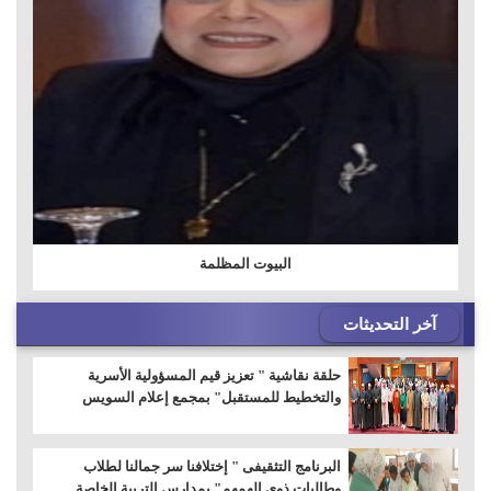
البيوت المظلمة
آخر التحديثات
حلقة نقاشية " تعزيز قيم المسؤولية الأسرية
والتخطيط للمستقبل" بمجمع إعلام السويس
البرنامج التثقيفى " إختلافنا سر جمالنا لطلاب
وطالبات ذوى الهمهم" بمدارس التربية الخاصة