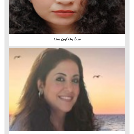
ستٌ وثلاثون سنة