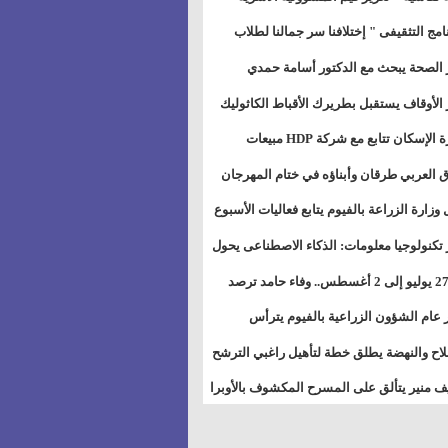
خطيط للمستقبل" بمجمع إعلام السويس
نامج التثقيفى " إختلافنا سر جمالنا لطلاب
بات ذوى الهمهم" بمدارس التربية الخاصة
 الصحة يبحث مع الدكتور أسامة حمدي
سويس
تاذ بجامعة هارفارد توسيع برامج التوعية
 الأوقاف يستقبل بطريرك الأقباط الكاثوليك
ض السكري
دات هيئة أوقاف الكنيسة الكاثوليكية لبحث
وزيرة الإسكان تتابع مع شركة HDP مبيعات
 التعاون المشترك
يق مشروعات المدن الجديدة
 العربي طرقان وأبناؤه في ختام المهرجان
في للموسيقى والغناء بالمسرح المكشوف
 وزارة الزراعة بالفيوم يتابع فعاليات الأسبوع
ل من الرشة الثالثة لمكافحة ديدان اللوز
 تكنولوجيا معلومات: الذكاء الاصطناعى يحول
طن
تخدم إلى سلعة فى اقتصاد الانتباه
من 27 يوليو إلى 2 أغسطس.. وفاء حامد ترصد
رات أقوى الاتصالات الفلكية على الأبراج
 عام الشؤون الزراعية بالفيوم يترأس
تماع الدوري لمتابعة الحصر الحيازي الجديدة
لاح والنهضة يطلق خطة لتأهيل راغبي الترشح
الس الشعبية المحلية ويستعرض خطط
 منير يتألق على المسرح المكشوف بالأوبرا
اته بالمحافظات