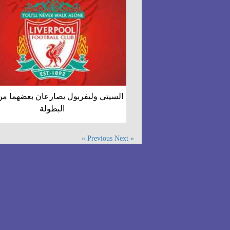
السيتي وليفربول يصارعان بعضهما من
البطولة
Next »
« Previous