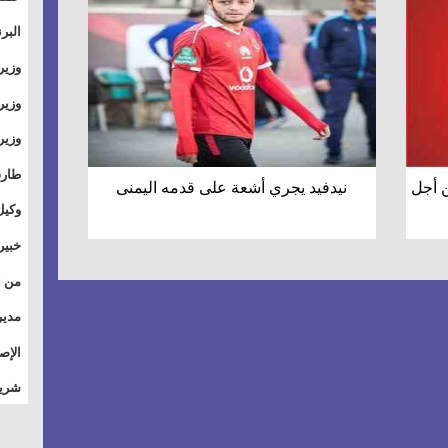
والت
البر
وطال
وزير
بال
الأس
وزير
بمر
وقيا
آفاق
وتسو
طارق
 أجل
نيدفيد يجري أشعة على قدمه اليمنى
الصي
وكيل
الأو
خبير
للق
المس
تأثي
مدير
الاج
الإص
للمج
شريف
أمان