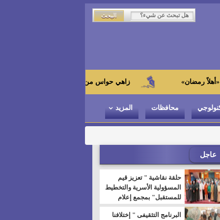
زاهي حواس من الجامعة اليابانية : "توت عنخ آمون" هو بطل
نولوجي
محافظات
المزيد
عاجل
حلقة نقاشية " تعزيز قيم
المسؤولية الأسرية والتخطيط
للمستقبل" بمجمع إعلام
السويس
البرنامج التثقيفى " إختلافنا