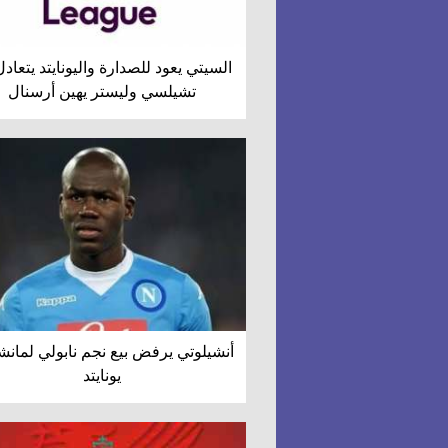
السيتي يعود للصدارة واليونايتد يتعاد
تشيلسي وليستر يهين أرسنال
أنشيلوتي يرفض بيع نجم نابولي لمان
يونايتد