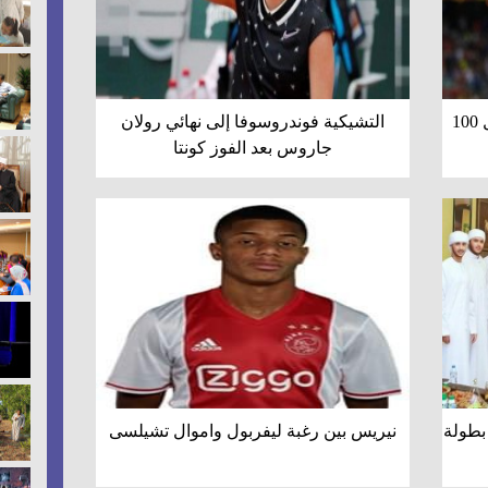
رسميا... هازارد في ريال مدريد بمقابل 100
التشيكية فوندروسوفا إلى نهائي رولان
جاروس بعد الفوز كونتا
بطولة
نيريس بين رغبة ليفربول واموال تشيلسى