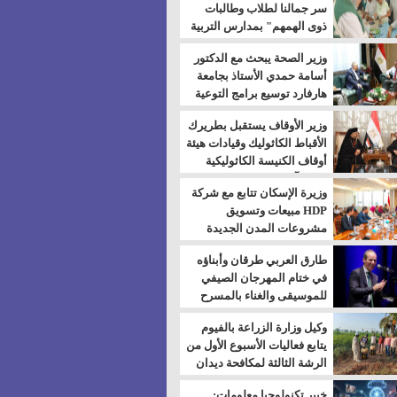
سر جمالنا لطلاب وطالبات
ذوى الهمهم" بمدارس التربية
الخاصة بالسويس
وزير الصحة يبحث مع الدكتور
أسامة حمدي الأستاذ بجامعة
هارفارد توسيع برامج التوعية
بمرض السكري
وزير الأوقاف يستقبل بطريرك
الأقباط الكاثوليك وقيادات هيئة
أوقاف الكنيسة الكاثوليكية
لبحث آفاق التعاون المشترك
وزيرة الإسكان تتابع مع شركة
HDP مبيعات وتسويق
مشروعات المدن الجديدة
طارق العربي طرقان وأبناؤه
في ختام المهرجان الصيفي
للموسيقى والغناء بالمسرح
المكشوف
وكيل وزارة الزراعة بالفيوم
يتابع فعاليات الأسبوع الأول من
الرشة الثالثة لمكافحة ديدان
اللوز للقطن
خبير تكنولوجيا معلومات: