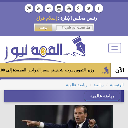
رئيس مجلس الإدارة :
إسلام فراج
Toggle
navigation
الآن
وزير التموين يوجه بتخفيض سعر الدواجن المجمدة إلى 100 جنيه للكيلو بالمجمعات الاستهلاكية ومعارض «أهلاً رمضان»
الرئيسية
رياضة
رياضة عالمية
رياضة عالمية