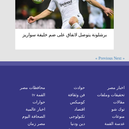
برشلونة يتوصل لاتفاق على ضم خليفة سواريز
Next »
« Previous
اخبار مصر
حوادث
محافظات مصر
تحقيقات وملفات
فن وثقافة
القمة tv
مقالات
كوميكس
حوارات
توك شو
اقتصاد
اخبار عالمية
منوعات
تكنولوجى
الصحافة اليوم
عدسة القمة
دين ودنيا
مصر زمان