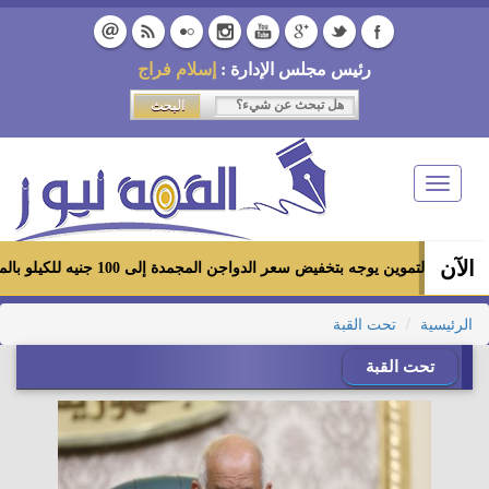
رئيس مجلس الإدارة :
إسلام فراج
Toggle
navigation
الآن
ير التموين يوجه بتخفيض سعر الدواجن المجمدة إلى 100 جنيه للكيلو بالمجمعات الاستهلاكية ومعارض «أهلاً رمضان»
الرئيسية
تحت القبة
تحت القبة