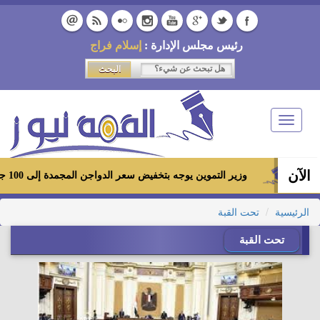
رئيس مجلس الإدارة :
إسلام فراج
Toggle
navigation
الآن
وزير التموين يوجه بتخفيض سعر الدواجن المجمدة إلى 100 جنيه للكيلو بالمجمعات الاستهلاكية ومعارض «أهلاً رمضان»
الرئيسية
تحت القبة
تحت القبة