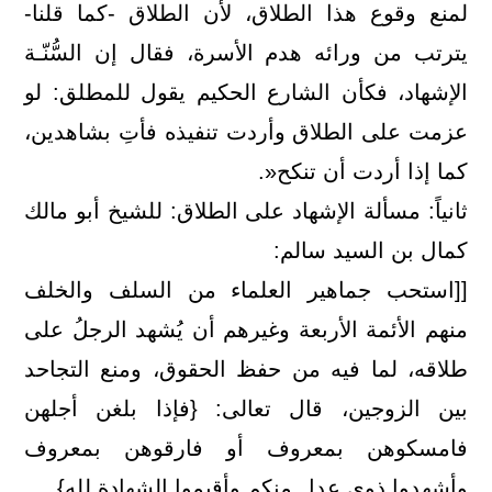
لمنع وقوع هذا الطلاق، لأن الطلاق -كما قلنا-
يترتب من ورائه هدم الأسرة، فقال إن السُّنّـة
الإشهاد، فكأن الشارع الحكيم يقول للمطلق: لو
عزمت على الطلاق وأردت تنفيذه فأتِ بشاهدين،
كما إذا أردت أن تنكح«.
ثانياً: مسألة الإشهاد على الطلاق: للشيخ أبو مالك
كمال بن السيد سالم:
[[استحب جماهير العلماء من السلف والخلف
منهم الأئمة الأربعة وغيرهم أن يُشهد الرجلُ على
طلاقه، لما فيه من حفظ الحقوق، ومنع التجاحد
بين الزوجين، قال تعالى: {فإذا بلغن أجلهن
فامسكوهن بمعروف أو فارقوهن بمعروف
وأشهدوا ذوي عدل منكم وأقيموا الشهادة لله}