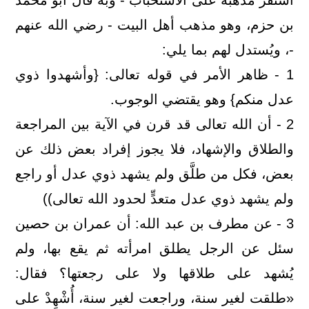
استقر مذهبه على الاستحباب - وبه قال أبو محمد
بن حزم، وهو مذهب أهل البيت - رضي الله عنهم
-، ويُستدل لهم بما يلي:
1 - ظاهر الأمر في قوله تعالى: {وأشهدوا ذوي
عدل منكم} وهو يقتضي الوجوب.
2 - أن الله تعالى قد قرن في الآية بين المراجعة
والطلاق والإشهاد، فلا يجوز إفراد بعض ذلك عن
بعض، فكل من طلَّق ولم يشهد ذوي عدل أو راجع
ولم يشهد ذوي عدل متعدٍّ لحدود الله تعالى))
3 - عن مطرف بن عبد الله: أن عمران بن حصين
سئل عن الرجل يطلق امرأته ثم يقع بها، ولم
يُشهد على طلاقها ولا على رجعتها؟ فقال:
«طلقت لغير سنة، وراجعت لغير سنة، أُشْهِدْ على