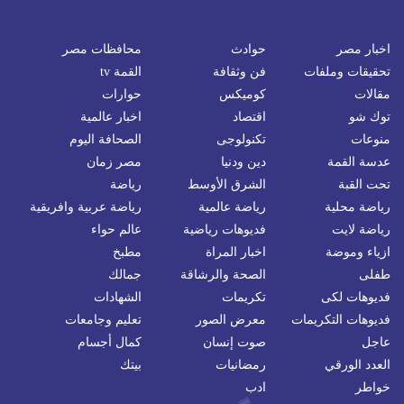
اخبار مصر
حوادث
محافظات مصر
تحقيقات وملفات
فن وثقافة
القمة tv
مقالات
كوميكس
حوارات
توك شو
اقتصاد
اخبار عالمية
منوعات
تكنولوجى
الصحافة اليوم
عدسة القمة
دين ودنيا
مصر زمان
تحت القبة
الشرق الأوسط
رياضة
رياضة محلية
رياضة عالمية
رياضة عربية وافريقية
رياضة لايت
فديوهات رياضية
عالم حواء
ازياء وموضة
اخبار المراة
مطبخ
طفلى
الصحة والرشاقة
جمالك
فديوهات لكى
تكريمات
الشهادات
فديوهات التكريمات
معرض الصور
تعليم وجامعات
عاجل
صوت إنسان
كمال أجسام
العدد الورقي
رمضانيات
بيتك
خواطر
ادب