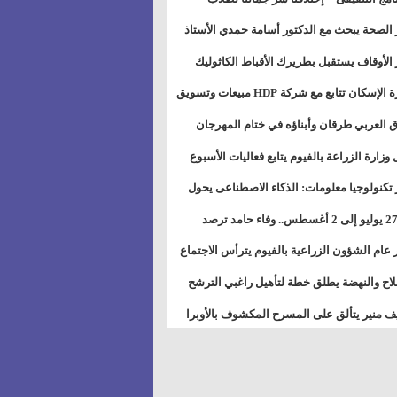
بات ذوى الهمهم" بمدارس التربية الخاصة
 الصحة يبحث مع الدكتور أسامة حمدي الأستاذ
سويس
عة هارفارد توسيع برامج التوعية بمرض السكري
 الأوقاف يستقبل بطريرك الأقباط الكاثوليك
دات هيئة أوقاف الكنيسة الكاثوليكية لبحث آفاق
وزيرة الإسكان تتابع مع شركة HDP مبيعات وتسويق
اون المشترك
عات المدن الجديدة
 العربي طرقان وأبناؤه في ختام المهرجان
في للموسيقى والغناء بالمسرح المكشوف
 وزارة الزراعة بالفيوم يتابع فعاليات الأسبوع
ل من الرشة الثالثة لمكافحة ديدان اللوز للقطن
 تكنولوجيا معلومات: الذكاء الاصطناعى يحول
تخدم إلى سلعة فى اقتصاد الانتباه
من 27 يوليو إلى 2 أغسطس.. وفاء حامد ترصد
رات أقوى الاتصالات الفلكية على الأبراج
 عام الشؤون الزراعية بالفيوم يترأس الاجتماع
ري لمتابعة الحصر الحيازي الجديدة
لاح والنهضة يطلق خطة لتأهيل راغبي الترشح
الس الشعبية المحلية ويستعرض خطط أماناته
 منير يتألق على المسرح المكشوف بالأوبرا
حافظات