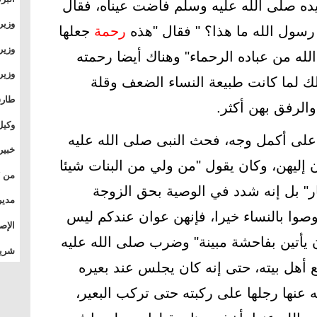
ده صلى الله عليه وسلم فاضت عيناه، فقال
وطال
وزير
 رسول الله ما هذا؟ " فقال "هذه
رحمة
جعلها
بال
بجام
وزير
الله من عباده الرحماء" وهناك أيضا رحمته
وقيا
لك لما كانت طبيعة النساء الضعف وقلة
التع
مشرو
طارق
والرفق بهن أكثر.
الصي
وكيل
لى أكمل وجه، فحث النبى صلى الله عليه
الأو
خبير
 إليهن، وكان يقول "من ولي من البنات شيئا
المس
ر" بل إنه شدد في الوصية بحق الزوجة
تأثي
مدير
توصوا بالنساء خيرا، فإنهن عوان عندكم ليس
الدو
الإص
ن يأتين بفاحشة مبينة" وضرب صلى الله عليه
للمج
شريف
بالم
 أهل بيته، حتى إنه كان يجلس عند بعيره
عنها رجلها على ركبته حتى تركب البعير،