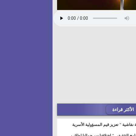
الأكثر قراءة
 نقاشية " تعزيز قيم المسؤولية الأسرية
خطيط للمستقبل" بمجمع إعلام السويس
نامج التثقيفى " إختلافنا سر جمالنا لطلاب