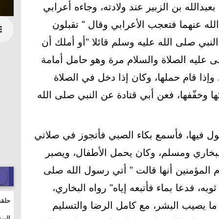
عبدالله بن الزبير عند ولادته، وجاءه أعرابي
لله عنهما فتعجب الأعرابي وقال " تقبلون
النبي صلى الله عليه وسلم قائلا "أو أملك أن
ى عليه الصلاة والسلام مرة وهو حامل أمامة
إذا قام حملها، وكان إذا دخل في الصلاة
 وخفّفها، فعن أبي قتادة عن النبي صلى الله
طول فيها، فأسمع بكاء الصبي فأتجوز في صلاتي
لبخاري ومسلم، وكان يحمل الأطفال، ويصبر
 المؤمنين أنها قالت " أتي رسول الله صلى
به، فدعا بماء فأتبعه إياه" رواه البخاري،
حلقة
ما يصيب البشر، مع كامل الرضا والتسليم
والت
البر