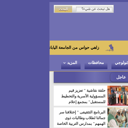
زاهي حواس من الجامعة اليابانية : "توت عنخ آمون" هو بطل المتحف الكبير
نولوجي
محافظات
المزيد
عاجل
حلقة نقاشية " تعزيز قيم
المسؤولية الأسرية والتخطيط
للمستقبل" بمجمع إعلام
السويس
البرنامج التثقيفى " إختلافنا سر
جمالنا لطلاب وطالبات ذوى
الهمهم" بمدارس التربية الخاصة