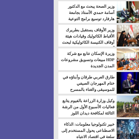
بالسويس
وزير الصحة يبحث مع الدكتور
أسامة حمدي الأستاذ بجامعة
هارفارد توسيع برامج التوعية
بمرض السكري
وزير الأوقاف يستقبل بطريرك
الأقباط الكاثوليك وقيادات هيئة
أوقاف الكنيسة الكاثوليكية لبحث
آفاق التعاون المشترك
وزيرة الإسكان تتابع مع شركة
HDP مبيعات وتسويق مشروعات
المدن الجديدة
طارق العربي طرقان وأبناؤه في
ختام المهرجان الصيفي
للموسيقى والغناء بالمسرح
المكشوف
وكيل وزارة الزراعة بالفيوم يتابع
فعاليات الأسبوع الأول من الرشة
الثالثة لمكافحة ديدان اللوز
للقطن
خبير تكنولوجيا معلومات: الذكاء
الاصطناعى يحول المستخدم إلى
سلعة فى اقتصاد الانتباه