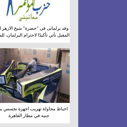
وفد برلمانى فى ”حضرة” شيخ الازهر الث
المقبل تأتي تأكيدًا لاحترام البرلمان، ل
احباط محاولة تهريب اجهزة تجسس بم
جنيه في مطار القاهرة