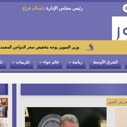
رئيس مجلس الإدارة :
إسلام فراج
وزير التموين يوجه بتخفيض سعر الدواجن المجمدة إلى 100 جنيه للكيلو بالمجمعات الاستهلاكية ومعارض «أهلاً رمضان»
الشرق الأوسط
رياضة
عالم حواء
تكريمات
تك
رض الصور