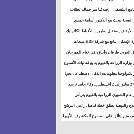
خطيط للمستقبل" بمجمع إعلام السويس
نامج التثقيفى " إختلافنا سر جمالنا لطلاب
بات ذوى الهمهم" بمدارس التربية الخاصة
 الصحة يبحث مع الدكتور أسامة حمدي
سويس
تاذ بجامعة هارفارد توسيع برامج التوعية
 الأوقاف يستقبل بطريرك الأقباط الكاثوليك
ض السكري
دات هيئة أوقاف الكنيسة الكاثوليكية لبحث
وزيرة الإسكان تتابع مع شركة HDP مبيعات
 التعاون المشترك
يق مشروعات المدن الجديدة
 العربي طرقان وأبناؤه في ختام المهرجان
في للموسيقى والغناء بالمسرح المكشوف
 وزارة الزراعة بالفيوم يتابع فعاليات الأسبوع
ل من الرشة الثالثة لمكافحة ديدان اللوز
 تكنولوجيا معلومات: الذكاء الاصطناعى يحول
طن
تخدم إلى سلعة فى اقتصاد الانتباه
من 27 يوليو إلى 2 أغسطس.. وفاء حامد ترصد
رات أقوى الاتصالات الفلكية على الأبراج
 عام الشؤون الزراعية بالفيوم يترأس
تماع الدوري لمتابعة الحصر الحيازي الجديدة
لاح والنهضة يطلق خطة لتأهيل راغبي الترشح
الس الشعبية المحلية ويستعرض خطط
 منير يتألق على المسرح المكشوف بالأوبرا
اته بالمحافظات