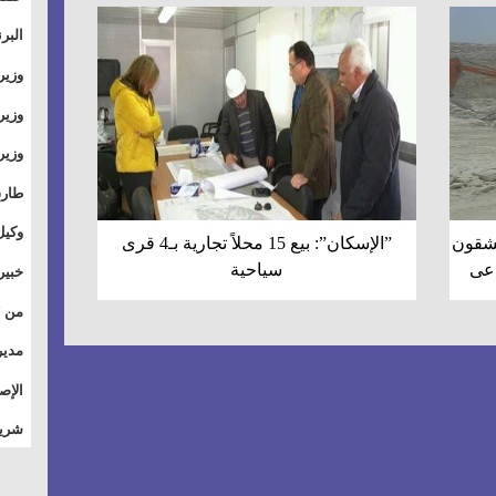
والت
البر
وطال
وزير
بال
الأس
وزير
بمر
وقيا
آفاق
وتسو
طارق
الصي
وكيل
ن بجهاز15 مايو يشقون
”الإسكان”: بيع 15 محلاً تجارية بـ4 قرى
الأو
اعى
سياحية
خبير
للق
المس
تأثي
مدير
الاج
الإص
للمج
شريف
أمان