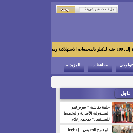
زاهي ح
نولوجي
محافظات
المزيد
عاجل
حلقة نقاشية " تعزيز قيم
المسؤولية الأسرية والتخطيط
للمستقبل" بمجمع إعلام
السويس
البرنامج التثقيفى " إختلافنا