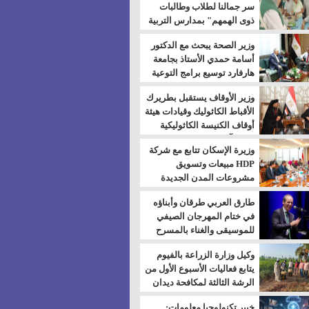
سر جمالنا لطلاب وطالبات
ذوى الهمهم" بمدارس التربية
الخاصة بالسويس
وزير الصحة يبحث مع الدكتور
أسامة حمدي الأستاذ بجامعة
هارفارد توسيع برامج التوعية
بمرض السكري
وزير الأوقاف يستقبل بطريرك
الأقباط الكاثوليك وقيادات هيئة
أوقاف الكنيسة الكاثوليكية
لبحث آفاق التعاون المشترك
وزيرة الإسكان تتابع مع شركة
HDP مبيعات وتسويق
مشروعات المدن الجديدة
طارق العربي طرقان وأبناؤه
في ختام المهرجان الصيفي
للموسيقى والغناء بالمسرح
المكشوف
وكيل وزارة الزراعة بالفيوم
يتابع فعاليات الأسبوع الأول من
الرشة الثالثة لمكافحة ديدان
اللوز للقطن
خبير تكنولوجيا معلومات: