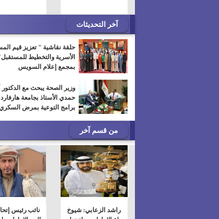
آخر التحديثات
حلقة نقاشية " تعزيز قيم الم
الأسرية والتخطيط للمستقبل"
بمجمع إعلام السويس
وزير الصحة يبحث مع الدكتور 
حمدي الأستاذ بجامعة هارفارد
برامج التوعية بمرض السكري
من قسم آخر
راشد الزعابي: شيوخ
نائب رئيس إتحا