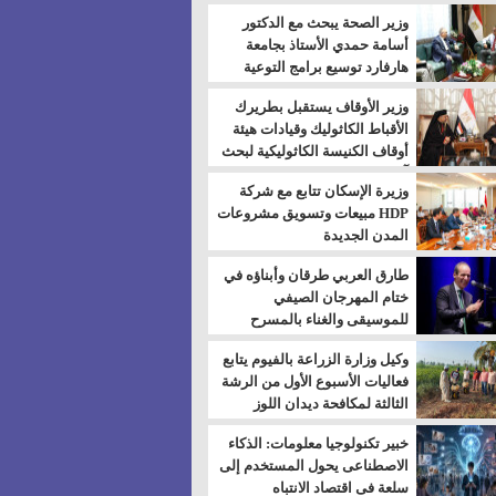
بالسويس
وزير الصحة يبحث مع الدكتور
أسامة حمدي الأستاذ بجامعة
هارفارد توسيع برامج التوعية
بمرض السكري
وزير الأوقاف يستقبل بطريرك
الأقباط الكاثوليك وقيادات هيئة
أوقاف الكنيسة الكاثوليكية لبحث
آفاق التعاون المشترك
وزيرة الإسكان تتابع مع شركة
HDP مبيعات وتسويق مشروعات
المدن الجديدة
طارق العربي طرقان وأبناؤه في
ختام المهرجان الصيفي
للموسيقى والغناء بالمسرح
المكشوف
وكيل وزارة الزراعة بالفيوم يتابع
فعاليات الأسبوع الأول من الرشة
الثالثة لمكافحة ديدان اللوز
للقطن
خبير تكنولوجيا معلومات: الذكاء
الاصطناعى يحول المستخدم إلى
سلعة فى اقتصاد الانتباه