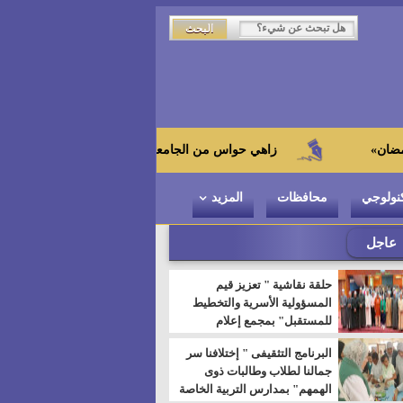
زاهي حواس من الجامعة اليابانية : "توت عنخ آمون" هو بطل المتح
نولوجي
محافظات
المزيد
عاجل
حلقة نقاشية " تعزيز قيم
المسؤولية الأسرية والتخطيط
للمستقبل" بمجمع إعلام
السويس
البرنامج التثقيفى " إختلافنا سر
جمالنا لطلاب وطالبات ذوى
الهمهم" بمدارس التربية الخاصة