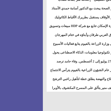
بات ذوى الهمهم" بمدارس التربية الخاصة
 الصحة يبحث مع الدكتور أسامة حمدي الأستاذ
سويس
عة هارفارد توسيع برامج التوعية بمرض السكري
 الأوقاف يستقبل بطريرك الأقباط الكاثوليك
دات هيئة أوقاف الكنيسة الكاثوليكية لبحث آفاق
وزيرة الإسكان تتابع مع شركة HDP مبيعات وتسويق
اون المشترك
عات المدن الجديدة
 العربي طرقان وأبناؤه في ختام المهرجان
في للموسيقى والغناء بالمسرح المكشوف
 وزارة الزراعة بالفيوم يتابع فعاليات الأسبوع
ل من الرشة الثالثة لمكافحة ديدان اللوز للقطن
 تكنولوجيا معلومات: الذكاء الاصطناعى يحول
تخدم إلى سلعة فى اقتصاد الانتباه
من 27 يوليو إلى 2 أغسطس.. وفاء حامد ترصد
رات أقوى الاتصالات الفلكية على الأبراج
 عام الشؤون الزراعية بالفيوم يترأس الاجتماع
ري لمتابعة الحصر الحيازي الجديدة
لاح والنهضة يطلق خطة لتأهيل راغبي الترشح
الس الشعبية المحلية ويستعرض خطط أماناته
 منير يتألق على المسرح المكشوف بالأوبرا
حافظات