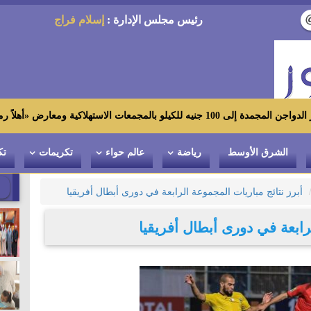
رئيس مجلس الإدارة :
إسلام فراج
 ومعارض «أهلاً رمضان»
الشرق الأوسط
رياضة
عالم حواء
تكريمات
تك
أبرز نتائج مباريات المجموعة الرابعة في دورى أبطال أفريقيا
رابعة في دورى أبطال أفريقيا