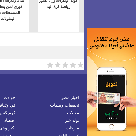
دولة الإمارات وراء تطور
اليد بالإمارات: ا
رياضة كرة اليد
فوري لمن يتع
المنشطات م
البطولات
اخبار مصر
حوادث
تحقيقات وملفات
فن وثقاف
مقالات
كوميكس
توك شو
اقتصاد
منوعات
تكنولوجى
عدسة القمة
دين ودنيا