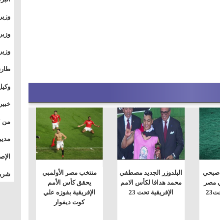
وطال
وزير
بال
بجام
وزير
وقيا
التع
مشرو
طارق
الصي
وكيل
الأو
خبير
المس
تأثي
مدير
الدو
الإص
للمج
 صبحي
البلدوزر الجديد مصطفي
منتخب مصر الأولمبي
شريف
بالم
ي مصر
محمد هدافا لكأس الامم
يحقق كأس الأمم
23
الإفريقية تحت 23
الإفريقية بفوزه علي
كوت ديفوار