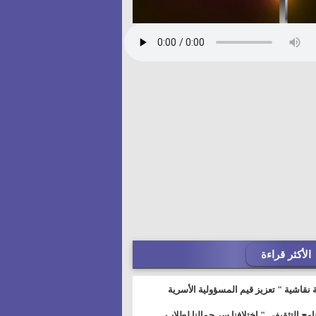
الأكثر قراءة
 نقاشية " تعزيز قيم المسؤولية الأسرية
خطيط للمستقبل" بمجمع إعلام السويس
نامج التثقيفى " إختلافنا سر جمالنا لطلاب