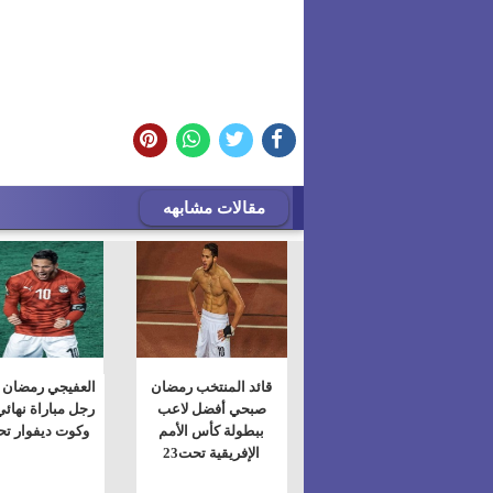
مقالات مشابهه
قائد المنتخب رمضان
العفيجي رمضان
صبحي أفضل لاعب
رجل مباراة نهائ
ببطولة كأس الأمم
وكوت ديفوار تحت
الإفريقية تحت23