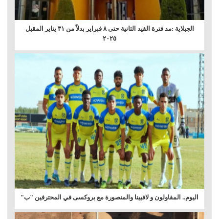
الجبلاية :مد فترة القيد الثانية حتى ٨ فبراير بدلاً من ٣١ يناير المقبل
٢٠٢٥
اليوم.. المقاولون و لافيينا والمنصورة مع بروكسى في المحترفين "ب"