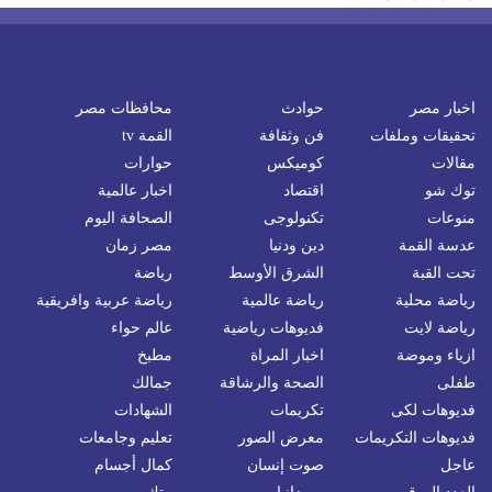
اخبار مصر
حوادث
محافظات مصر
تحقيقات وملفات
فن وثقافة
القمة tv
مقالات
كوميكس
حوارات
توك شو
اقتصاد
اخبار عالمية
منوعات
تكنولوجى
الصحافة اليوم
عدسة القمة
دين ودنيا
مصر زمان
تحت القبة
الشرق الأوسط
رياضة
رياضة محلية
رياضة عالمية
رياضة عربية وافريقية
رياضة لايت
فديوهات رياضية
عالم حواء
ازياء وموضة
اخبار المراة
مطبخ
طفلى
الصحة والرشاقة
جمالك
فديوهات لكى
تكريمات
الشهادات
فديوهات التكريمات
معرض الصور
تعليم وجامعات
عاجل
صوت إنسان
كمال أجسام