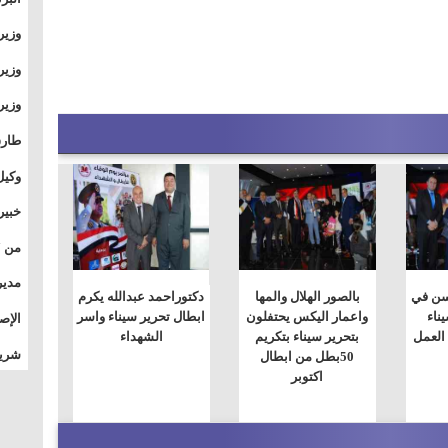
وطال
وزير
بال
بجام
وزير
وقيا
التع
مشرو
طارق
الصي
وكيل
الأو
خبير
المس
تأثي
مدير
سن في
بالصور الهلال والمها
دكتوراحمد عبدالله يكرم
الدو
ناء
واعمار اليكس يحتفلون
ابطال تحرير سيناء واسر
الإص
 العمل
بتحرير سيناء بتكريم
الشهداء
للمج
شريف
50بطل من ابطال
بالم
اكتوبر