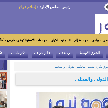
رئيس مجلس الإدارة :
إسلام فراج
لاكية ومعارض «أهلاً رمضان»
الشرق الأوسط
رياضة
عالم حواء
تكريمات
تك
يوز تكرم نقيب التحكيم الدولى والمحلى
 الدولى والمحلى