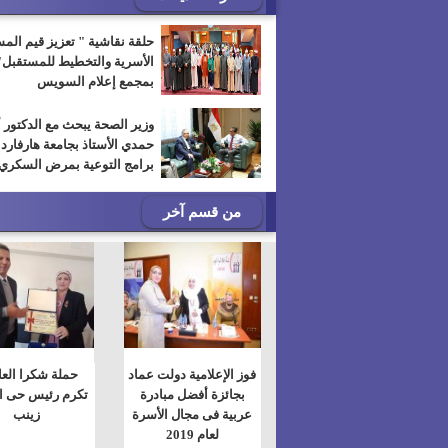
حلقة نقاشية " تعزيز قيم الم
الأسرية والتخطيط للمستقبل"
بمجمع إعلام السويس
وزير الصحة يبحث مع الدكتور 
حمدي الأستاذ بجامعة هارفارد
برامج التوعية بمرض السكري
من قسم آخر
فوز الإعلامية دولت عماد
حملة شكرا العا
بجائزة أفضل مبادرة
تكرم رئيس حى ا
عربية فى مجال الأسرة
زينب
لعام 2019