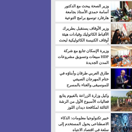
بالسويس
وزير الصحة يبحث مع الدكتور
أسامة حمدي الأستاذ بجامعة
هارفارد توسيع برامج التوعية
بمرض السكري
وزير الأوقاف يستقبل بطريرك
الأقباط الكاثوليك وقيادات هيئة
أوقاف الكنيسة الكاثوليكية لبحث
آفاق التعاون المشترك
وزيرة الإسكان تتابع مع شركة
HDP مبيعات وتسويق مشروعات
المدن الجديدة
طارق العربي طرقان وأبناؤه في
ختام المهرجان الصيفي
للموسيقى والغناء بالمسرح
المكشوف
وكيل وزارة الزراعة بالفيوم يتابع
فعاليات الأسبوع الأول من الرشة
الثالثة لمكافحة ديدان اللوز
للقطن
خبير تكنولوجيا معلومات: الذكاء
الاصطناعى يحول المستخدم إلى
سلعة فى اقتصاد الانتباه