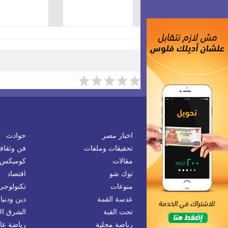
اخبار مصر
حوادث
تحقيقات وملفات
فن وثقاف
مقالات
كوميكس
توك شو
اقتصاد
منوعات
تكنولوجى
عدسة القمة
دين ودنيا
تحت القبة
الشرق ا
رياضة محلية
رياضة عال