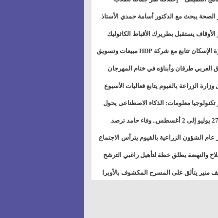
بات ذوى الهمهم" بمدارس التربية الخاصة
 الصحة يبحث مع الدكتور أسامة حمدي الأستاذ
سويس
عة هارفارد توسيع برامج التوعية بمرض السكري
 الأوقاف يستقبل بطريرك الأقباط الكاثوليك
دات هيئة أوقاف الكنيسة الكاثوليكية لبحث آفاق
وزيرة الإسكان تتابع مع شركة HDP مبيعات وتسويق
اون المشترك
عات المدن الجديدة
 العربي طرقان وأبناؤه في ختام المهرجان
في للموسيقى والغناء بالمسرح المكشوف
 وزارة الزراعة بالفيوم يتابع فعاليات الأسبوع
ل من الرشة الثالثة لمكافحة ديدان اللوز للقطن
 تكنولوجيا معلومات: الذكاء الاصطناعى يحول
تخدم إلى سلعة فى اقتصاد الانتباه
من 27 يوليو إلى 2 أغسطس.. وفاء حامد ترصد
رات أقوى الاتصالات الفلكية على الأبراج
 عام الشؤون الزراعية بالفيوم يترأس الاجتماع
ري لمتابعة الحصر الحيازي الجديدة
لاح والنهضة يطلق خطة لتأهيل راغبي الترشح
الس الشعبية المحلية ويستعرض خطط أماناته
 منير يتألق على المسرح المكشوف بالأوبرا
حافظات