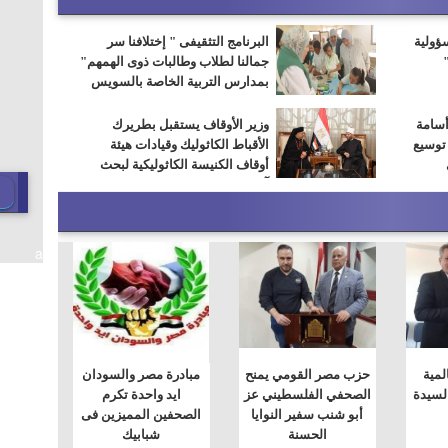
سؤولية
البرنامج التثقيفى " إختلافنا سر
جمالنا لطلاب وطالبات ذوى الهمهم"
بمدارس التربية الخاصة بالسويس
أسامة
وزير الأوقاف يستقبل بطريرك
 توسيع
الأقباط الكاثوليك وقيادات هيئة
أوقاف الكنيسة الكاثوليكية لبحث
آفاق التعاون المشترك
a
لمية
حزب مصر القومي يمنح
مبادرة مصر والسودان
لسيدة
الصحفي الفلسطيني عز
ايد واحدة تكرم
أبو شنب سفير النوايا
الصحفين المميزين فى
الحسنة
شبابيك