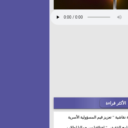
الأكثر قراءة
 نقاشية " تعزيز قيم المسؤولية الأسرية
خطيط للمستقبل" بمجمع إعلام السويس
نامج التثقيفى " إختلافنا سر جمالنا لطلاب