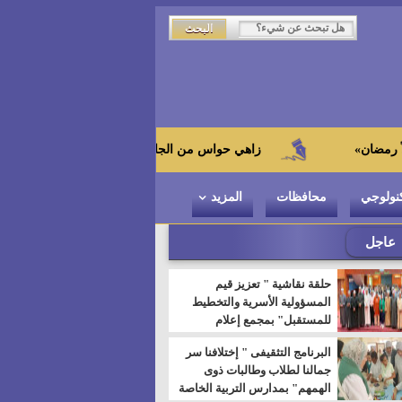
زاهي حواس من الجامعة اليابانية : "توت عنخ آمون" هو بطل الم
نولوجي
محافظات
المزيد
عاجل
حلقة نقاشية " تعزيز قيم
المسؤولية الأسرية والتخطيط
للمستقبل" بمجمع إعلام
السويس
البرنامج التثقيفى " إختلافنا سر
جمالنا لطلاب وطالبات ذوى
الهمهم" بمدارس التربية الخاصة