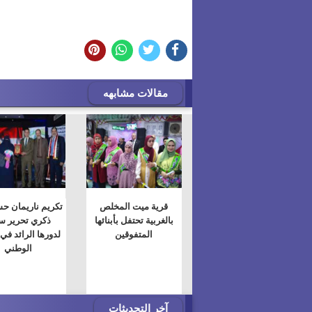
مقالات مشابهه
قرية ميت المخلص
تكريم ناريمان ح
بالغربية تحتفل بأبنائها
ذكري تحرير سي
المتفوقين
لدورها الرائد في
الوطني
آخر التحديثات