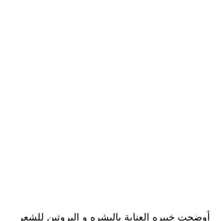
أوضحت خبيره العناية بالبشره و البروتين للشعر