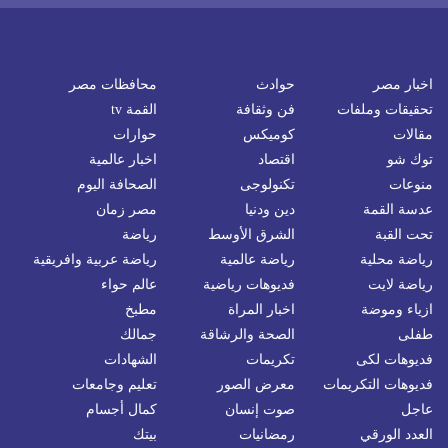
اخبار مصر
حوادث
محافظات مصر
تحقيقات وملفات
فن وثقافة
القمة tv
مقالات
كوميكس
حوارات
توك شو
اقتصاد
اخبار عالمية
منوعات
تكنولوجى
الصحافة اليوم
عدسة القمة
دين ودنيا
مصر زمان
تحت القبة
الشرق الأوسط
رياضة
رياضة محلية
رياضة عالمية
رياضة عربية وافريقية
رياضة لايت
فديوهات رياضية
عالم حواء
ازياء وموضة
اخبار المراة
مطبخ
طفلى
الصحة والرشاقة
جمالك
فديوهات لكى
تكريمات
الشهادات
فديوهات التكريمات
معرض الصور
تعليم وجامعات
عاجل
صوت إنسان
كمال أجسام
العدد الورقي
رمضانيات
بيتك