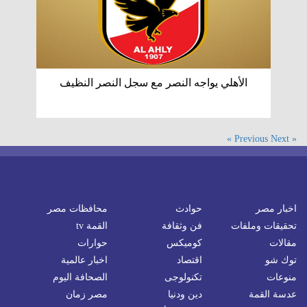
الأهلي يواجه النصر مع سجل النصر النظيف
Next »
« Previous
اخبار مصر
حوادث
محافظات مصر
تحقيقات وملفات
فن وثقافة
القمة tv
مقالات
كوميكس
حوارات
توك شو
اقتصاد
اخبار عالمية
منوعات
تكنولوجى
الصحافة اليوم
عدسة القمة
دين ودنيا
مصر زمان