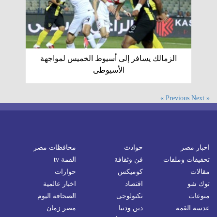
الزمالك يسافر إلى أسيوط الخميس لمواجهة
الأسيوطى
Next »
« Previous
اخبار مصر
حوادث
محافظات مصر
تحقيقات وملفات
فن وثقافة
القمة tv
مقالات
كوميكس
حوارات
توك شو
اقتصاد
اخبار عالمية
منوعات
تكنولوجى
الصحافة اليوم
عدسة القمة
دين ودنيا
مصر زمان