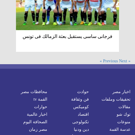
فرجانى ساسى يستقبل بعثة الزمالك فى تونس
Next »
« Previous
اخبار مصر
حوادث
محافظات مصر
تحقيقات وملفات
فن وثقافة
القمة tv
مقالات
كوميكس
حوارات
توك شو
اقتصاد
اخبار عالمية
منوعات
تكنولوجى
الصحافة اليوم
عدسة القمة
دين ودنيا
مصر زمان