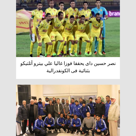
نصر حسين داى يحققا فوزا غاليا علي بيترو أتلتيكو
بثنائية فى الكونفدرالية