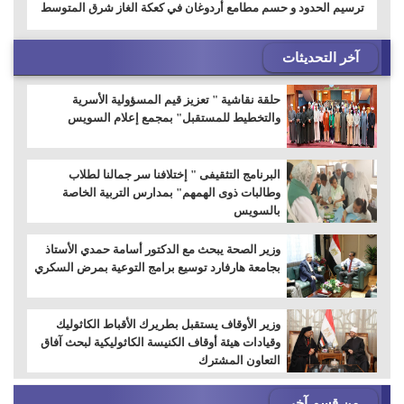
ترسيم الحدود و حسم مطامع أردوغان في كعكة الغاز شرق المتوسط
آخر التحديثات
حلقة نقاشية " تعزيز قيم المسؤولية الأسرية
والتخطيط للمستقبل" بمجمع إعلام السويس
البرنامج التثقيفى " إختلافنا سر جمالنا لطلاب
وطالبات ذوى الهمهم" بمدارس التربية الخاصة
بالسويس
وزير الصحة يبحث مع الدكتور أسامة حمدي الأستاذ
بجامعة هارفارد توسيع برامج التوعية بمرض السكري
وزير الأوقاف يستقبل بطريرك الأقباط الكاثوليك
وقيادات هيئة أوقاف الكنيسة الكاثوليكية لبحث آفاق
التعاون المشترك
من قسم آخر