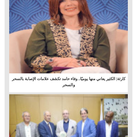
كارثة| الكثير يعاني منها يوميًا.. وفاء حامد تكشف علامات الإصابة بالسحر
والسحر