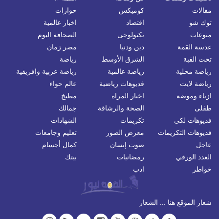
مقالات
كوميكس
حوارات
توك شو
اقتصاد
اخبار عالمية
منوعات
تكنولوجى
الصحافة اليوم
عدسة القمة
دين ودنيا
مصر زمان
تحت القبة
الشرق الأوسط
رياضة
رياضة محلية
رياضة عالمية
رياضة عربية وافريقية
رياضة لايت
فديوهات رياضية
عالم حواء
ازياء وموضة
اخبار المراة
مطبخ
طفلى
الصحة والرشاقة
جمالك
فديوهات لكى
تكريمات
الشهادات
فديوهات التكريمات
معرض الصور
تعليم وجامعات
عاجل
صوت إنسان
كمال أجسام
العدد الورقي
رمضانيات
بيتك
خواطر
ادب
شعار الموقع هنا ... الشعار