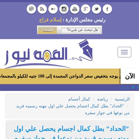
رئيس مجلس الإدارة :
إسلام فراج
Toggle
navigation
الآن
تخفيض سعر الدواجن المجمدة إلى 100 جنيه للكيلو بالمجمعات الاستهلاكية ومعارض «أهلاً رمضان»
الرئيسية
رياضة
كمال أجسام
”الحداد” بطل كمال اجسام يحصل علي اول مهنه رسميه فريد
من نوعها في جواز سفره
”الحداد” بطل كمال اجسام يحصل علي اول
مهنه رسميه فريد من نوعها في جواز سفره