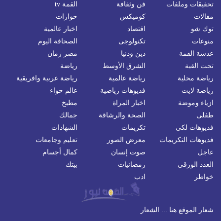
تحقيقات وملفات
فن وثقافة
القمة tv
مقالات
كوميكس
حوارات
توك شو
اقتصاد
اخبار عالمية
منوعات
تكنولوجى
الصحافة اليوم
عدسة القمة
دين ودنيا
مصر زمان
تحت القبة
الشرق الأوسط
رياضة
رياضة محلية
رياضة عالمية
رياضة عربية وافريقية
رياضة لايت
فديوهات رياضية
عالم حواء
ازياء وموضة
اخبار المراة
مطبخ
طفلى
الصحة والرشاقة
جمالك
فديوهات لكى
تكريمات
الشهادات
فديوهات التكريمات
معرض الصور
تعليم وجامعات
عاجل
صوت إنسان
كمال أجسام
العدد الورقي
رمضانيات
بيتك
خواطر
ادب
شعار الموقع هنا ... الشعار