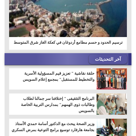
ترسيم الحدود و حسم مطامع أردوغان في كعكة الغاز شرق المتوسط
آخر التحديثات
حلقة نقاشية " تعزيز قيم المسؤولية الأسرية
والتخطيط للمستقبل" بمجمع إعلام السويس
البرنامج التثقيفى " إختلافنا سر جمالنا لطلاب
وطالبات ذوى الهمهم" بمدارس التربية الخاصة
بالسويس
وزير الصحة يبحث مع الدكتور أسامة حمدي الأستاذ
بجامعة هارفارد توسيع برامج التوعية بمرض السكري