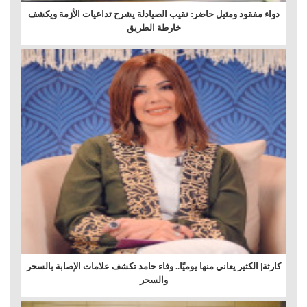
دواء مفقود ومثيل حاضر: نقيب الصيادلة يشرح تداعيات الأزمة ويكشف
خارطة الطريق
كارثة| الكثير يعاني منها يوميًا.. وفاء حامد تكشف علامات الإصابة بالسحر
والسحر