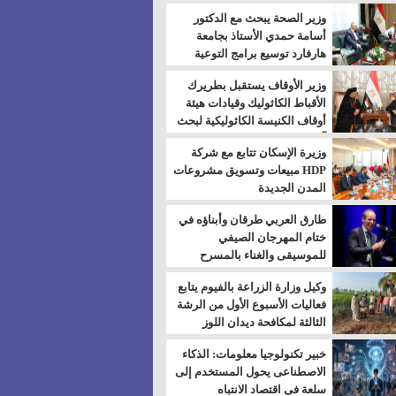
بالسويس
وزير الصحة يبحث مع الدكتور
أسامة حمدي الأستاذ بجامعة
هارفارد توسيع برامج التوعية
بمرض السكري
وزير الأوقاف يستقبل بطريرك
الأقباط الكاثوليك وقيادات هيئة
أوقاف الكنيسة الكاثوليكية لبحث
آفاق التعاون المشترك
وزيرة الإسكان تتابع مع شركة
HDP مبيعات وتسويق مشروعات
المدن الجديدة
طارق العربي طرقان وأبناؤه في
ختام المهرجان الصيفي
للموسيقى والغناء بالمسرح
المكشوف
وكيل وزارة الزراعة بالفيوم يتابع
فعاليات الأسبوع الأول من الرشة
الثالثة لمكافحة ديدان اللوز
للقطن
خبير تكنولوجيا معلومات: الذكاء
الاصطناعى يحول المستخدم إلى
سلعة فى اقتصاد الانتباه