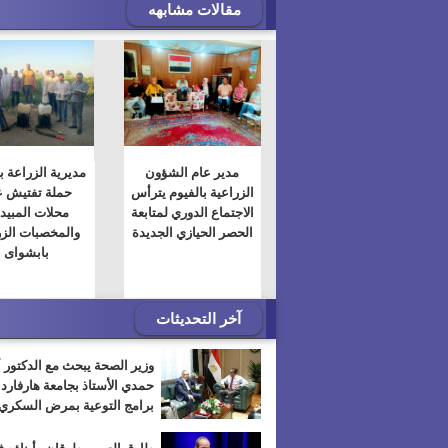
مقالات مشابهه
مدير عام الشؤون
مديرية الزراعة ب
الزراعية بالفيوم يترأس
حملة تفتيش 
الاجتماع الدوري لمتابعة
محلات المبيد
الحصر الحيازي الجديدة
والمخصبات الزر
بابشواى
آخر التحديثات
وزير الصحة يبحث مع الدكتور 
حمدي الأستاذ بجامعة هارفارد
برامج التوعية بمرض السكري