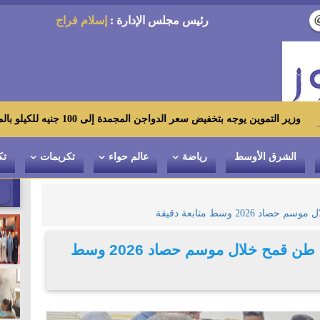
رئيس مجلس الإدارة :
إسلام فراج
ض سعر الدواجن المجمدة إلى 100 جنيه للكيلو بالمجمعات الاستهلاكية ومعارض «أهلاً رمضان»
الشرق الأوسط
رياضة
عالم حواء
تكريمات
تك
محافظ المنيا: استلام 362 ألف طن قمح خلال موسم حصاد 2026 وسط