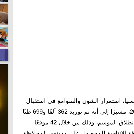
لمنيا، استمرار الشون والصوامع في استقبال
محصول القمح لموسم حصاد 2026، مشيرًا إلى أنه تم توريد 362 ألفًا و699 طنًا
و119 كيلوجرامًا من الأقماح منذ انطلاق الموسم، وذلك من خلال 42 موقعًا
طاقة الإنتاجية للمحصول على مستوى المحافظة.