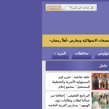
زاهي حواس من الجامعة اليابانية 
نولوجي
محافظات
المزيد
عاجل
حلقة نقاشية " تعزيز قيم
المسؤولية الأسرية والتخطيط
للمستقبل" بمجمع إعلام
السويس
البرنامج التثقيفى " إختلافنا سر
جمالنا لطلاب وطالبات ذوى
الهمهم" بمدارس التربية الخاصة