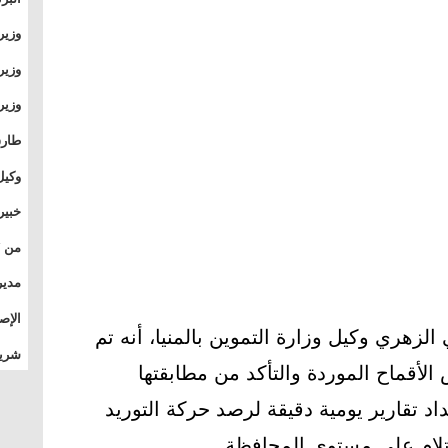
وطال
وزير
بال
بجام
وزير
وقيا
التع
مشرو
طارق
الصي
وكيل
الأو
خبير
المس
تأثي
مدير
الدو
الإص
زهري وكيل وزارة التموين بالمنيا، أنه تم
للمج
شريف
بالم
لأقماح الموردة والتأكد من مطابقتها
د تقارير يومية دقيقة لرصد حركة التوريد
ستلام على مستوى المحافظة.