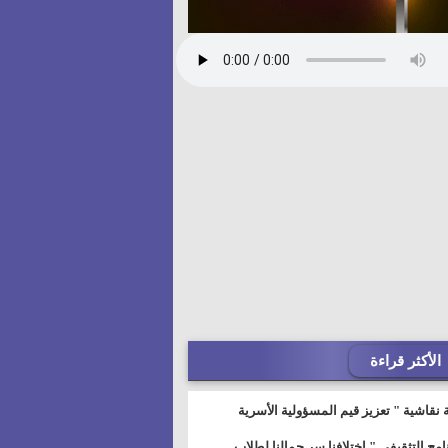
الأكثر قراءة
 نقاشية " تعزيز قيم المسؤولية الأسرية
خطيط للمستقبل" بمجمع إعلام السويس
نامج التثقيفى " إختلافنا سر جمالنا لطلاب