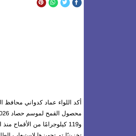
أكد اللواء عماد كدواني محافظ ا
تخزينيًا تم تجهيزها لاستيعاب ال