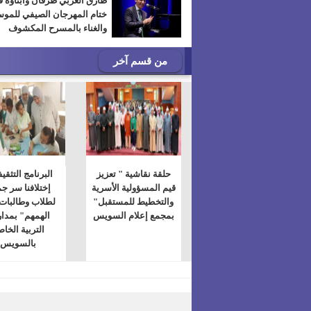
طارق العربي طرقان وأبناؤه 
ختام المهرجان الصيفي للمو
والغناء بالمسرح المكشوف
من قسم آخر
حلقة نقاشية " تعزيز
البرنامج التثقي
قيم المسؤولية الأسرية
إختلافنا سر جم
والتخطيط للمستقبل"
لطلاب وطالبات
بمجمع إعلام السويس
الهمهم" بمد
التربية الخا
بالسويس