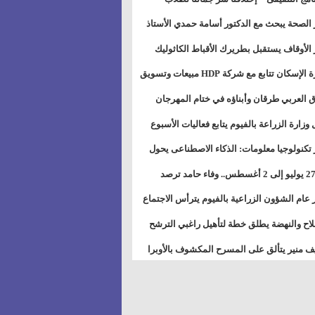
بات ذوى الهمهم" بمدارس التربية الخاصة
 الصحة يبحث مع الدكتور أسامة حمدي الأستاذ
سويس
عة هارفارد توسيع برامج التوعية بمرض السكري
 الأوقاف يستقبل بطريرك الأقباط الكاثوليك
دات هيئة أوقاف الكنيسة الكاثوليكية لبحث آفاق
وزيرة الإسكان تتابع مع شركة HDP مبيعات وتسويق
اون المشترك
عات المدن الجديدة
 العربي طرقان وأبناؤه في ختام المهرجان
في للموسيقى والغناء بالمسرح المكشوف
 وزارة الزراعة بالفيوم يتابع فعاليات الأسبوع
ل من الرشة الثالثة لمكافحة ديدان اللوز للقطن
 تكنولوجيا معلومات: الذكاء الاصطناعى يحول
تخدم إلى سلعة فى اقتصاد الانتباه
من 27 يوليو إلى 2 أغسطس.. وفاء حامد ترصد
رات أقوى الاتصالات الفلكية على الأبراج
 عام الشؤون الزراعية بالفيوم يترأس الاجتماع
ري لمتابعة الحصر الحيازي الجديدة
لاح والنهضة يطلق خطة لتأهيل راغبي الترشح
الس الشعبية المحلية ويستعرض خطط أماناته
 منير يتألق على المسرح المكشوف بالأوبرا
حافظات