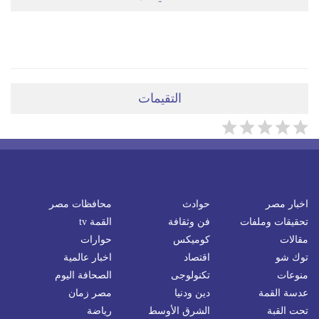
ضعي تعليقَكِ هنا
التقيمات
اخبار مصر
حوادث
محافظات مصر
تحقيقات وملفات
فن وثقافة
القمة tv
مقالات
كوميكس
حوارات
توك شو
اقتصاد
اخبار عالمية
منوعات
تكنولوجى
الصحافة اليوم
عدسة القمة
دين ودنيا
مصر زمان
تحت القبة
الشرق الأوسط
رياضة