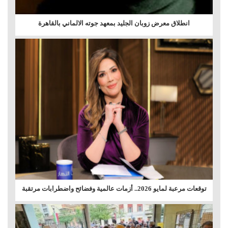
انطلاق معرض زوبان الجليد بمعهد جوته الالماني بالقاهرة
توقعات مرعبة لمايو 2026.. أزمات عالمية وفضائح واضطرابات مرتقبة