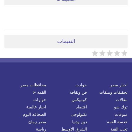
ضعي تعليقَكِ هنا
التقيمات
اخبار مصر
حوادث
محافظات مصر
تحقيقات وملفات
فن وثقافة
القمة tv
مقالات
كوميكس
حوارات
توك شو
اقتصاد
اخبار عالمية
منوعات
تكنولوجى
الصحافة اليوم
عدسة القمة
دين ودنيا
مصر زمان
تحت القبة
الشرق الأوسط
رياضة