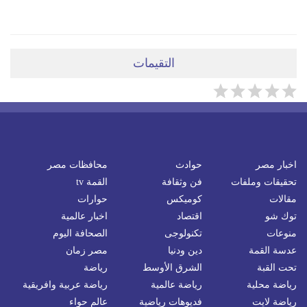
التقيمات
اخبار مصر
حوادث
محافظات مصر
تحقيقات وملفات
فن وثقافة
القمة tv
مقالات
كوميكس
حوارات
توك شو
اقتصاد
اخبار عالمية
منوعات
تكنولوجى
الصحافة اليوم
عدسة القمة
دين ودنيا
مصر زمان
تحت القبة
الشرق الأوسط
رياضة
رياضة محلية
رياضة عالمية
رياضة عربية وافريقية
رياضة لايت
فديوهات رياضية
عالم حواء