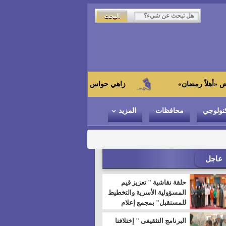
زاهي حواس من الجامعة اليابانية : "توت عنخ آمون" هو بط
نولوجي
محافظات
المزيد
عاجل
حلقة نقاشية " تعزيز قيم
المسؤولية الأسرية والتخطيط
للمستقبل" بمجمع إعلام
السويس
البرنامج التثقيفى " إختلافنا