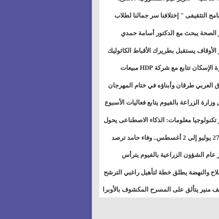
خطيط للمستقبل" بمجمع إعلام السويس
نامج التثقيفى " إختلافنا سر جمالنا لطلاب
بات ذوى الهمهم" بمدارس التربية الخاصة
 الصحة يبحث مع الدكتور أسامة حمدي
سويس
تاذ بجامعة هارفارد توسيع برامج التوعية
 الأوقاف يستقبل بطريرك الأقباط الكاثوليك
ض السكري
دات هيئة أوقاف الكنيسة الكاثوليكية لبحث
وزيرة الإسكان تتابع مع شركة HDP مبيعات
 التعاون المشترك
يق مشروعات المدن الجديدة
 العربي طرقان وأبناؤه في ختام المهرجان
في للموسيقى والغناء بالمسرح المكشوف
 وزارة الزراعة بالفيوم يتابع فعاليات الأسبوع
ل من الرشة الثالثة لمكافحة ديدان اللوز
 تكنولوجيا معلومات: الذكاء الاصطناعى يحول
طن
تخدم إلى سلعة فى اقتصاد الانتباه
من 27 يوليو إلى 2 أغسطس.. وفاء حامد ترصد
رات أقوى الاتصالات الفلكية على الأبراج
 عام الشؤون الزراعية بالفيوم يترأس
تماع الدوري لمتابعة الحصر الحيازي الجديدة
لاح والنهضة يطلق خطة لتأهيل راغبي الترشح
الس الشعبية المحلية ويستعرض خطط
 منير يتألق على المسرح المكشوف بالأوبرا
اته بالمحافظات