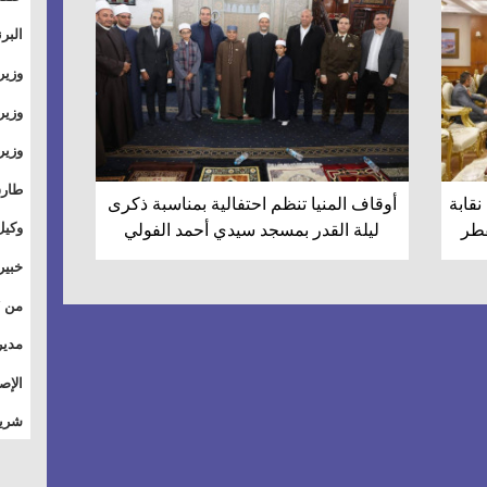
والت
البر
وطال
وزير
بال
الأس
وزير
بمر
وقيا
آفاق
وتسو
طارق
قابة
أوقاف المنيا تنظم احتفالية بمناسبة ذكرى
الصي
وكيل
فطر
ليلة القدر بمسجد سيدي أحمد الفولي
الأو
خبير
للق
المس
تأثي
مدير
الاج
الإص
للمج
شريف
أمان