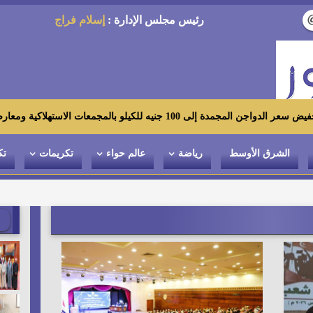
رئيس مجلس الإدارة :
إسلام فراج
معات الاستهلاكية ومعارض «أهلاً رمضان»
الشرق الأوسط
رياضة
عالم حواء
تكريمات
تك