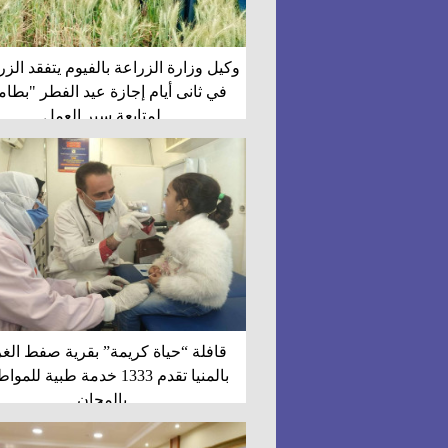
وكيل وزارة الزراعة بالفيوم يتفقد الز
في ثانى أيام إجازة عيد الفطر "بطام
لمتابعة سير العمل
قافلة “حياة كريمة” بقرية صفط الغر
بالمنيا تقدم 1333 خدمة طبية للم
بالمجان