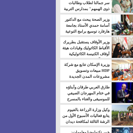
سر جمالنا لطلاب وطالبات
ذوى الهمهم" بمدارس التربية
الخاصة بالسويس
وزير الصحة يبحث مع الدكتور
أسامة حمدي الأستاذ بجامعة
هارفارد توسيع برامج التوعية
بمرض السكري
وزير الأوقاف يستقبل بطريرك
الأقباط الكاثوليك وقيادات هيئة
أوقاف الكنيسة الكاثوليكية
لبحث آفاق التعاون المشترك
وزيرة الإسكان تتابع مع شركة
HDP مبيعات وتسويق
مشروعات المدن الجديدة
طارق العربي طرقان وأبناؤه
في ختام المهرجان الصيفي
للموسيقى والغناء بالمسرح
المكشوف
وكيل وزارة الزراعة بالفيوم
يتابع فعاليات الأسبوع الأول من
الرشة الثالثة لمكافحة ديدان
اللوز للقطن
خبير تكنولوجيا معلومات: