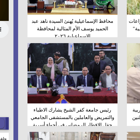
راعات
محافظ الإسماعيلية يُهنئ السيدة ناهد عبد
ية"
الحميد يوسف الأم المثالية لمحافظة
الإسماعيلية ٢٠٢٦
بية
رئيس جامعة كفر الشيخ يشارك الاطباء
واطنين
والتمريض والعاملين بالمستشفى الجامعي
حفل الإفطار الرمضاني في أجواء أسرية
مميزة
حلقة