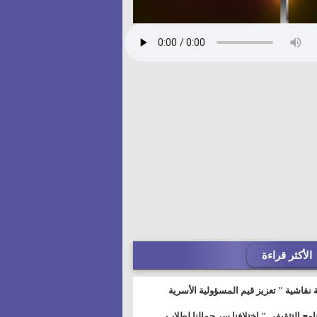
الأكثر قراءة
 نقاشية " تعزيز قيم المسؤولية الأسرية
خطيط للمستقبل" بمجمع إعلام السويس
نامج التثقيفى " إختلافنا سر جمالنا لطلاب