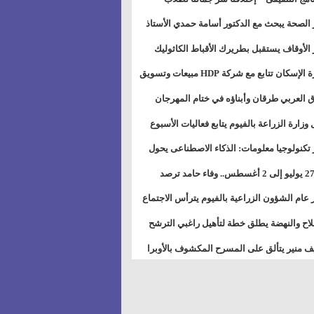
بات ذوى الهمهم" بمدارس التربية الخاصة
 الصحة يبحث مع الدكتور أسامة حمدي الأستاذ
سويس
عة هارفارد توسيع برامج التوعية بمرض السكري
 الأوقاف يستقبل بطريرك الأقباط الكاثوليك
دات هيئة أوقاف الكنيسة الكاثوليكية لبحث آفاق
وزيرة الإسكان تتابع مع شركة HDP مبيعات وتسويق
اون المشترك
عات المدن الجديدة
 العربي طرقان وأبناؤه في ختام المهرجان
في للموسيقى والغناء بالمسرح المكشوف
 وزارة الزراعة بالفيوم يتابع فعاليات الأسبوع
ل من الرشة الثالثة لمكافحة ديدان اللوز للقطن
 تكنولوجيا معلومات: الذكاء الاصطناعى يحول
تخدم إلى سلعة فى اقتصاد الانتباه
من 27 يوليو إلى 2 أغسطس.. وفاء حامد ترصد
رات أقوى الاتصالات الفلكية على الأبراج
 عام الشؤون الزراعية بالفيوم يترأس الاجتماع
ري لمتابعة الحصر الحيازي الجديدة
لاح والنهضة يطلق خطة لتأهيل راغبي الترشح
الس الشعبية المحلية ويستعرض خطط أماناته
 منير يتألق على المسرح المكشوف بالأوبرا
حافظات