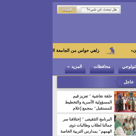
زاهي حواس من الجامعة اليابانية : "توت عنخ آمون" هو بطل المتحف الكبير
نولوجي
محافظات
المزيد
عاجل
حلقة نقاشية " تعزيز قيم
المسؤولية الأسرية والتخطيط
للمستقبل" بمجمع إعلام
السويس
البرنامج التثقيفى " إختلافنا سر
جمالنا لطلاب وطالبات ذوى
الهمهم" بمدارس التربية الخاصة