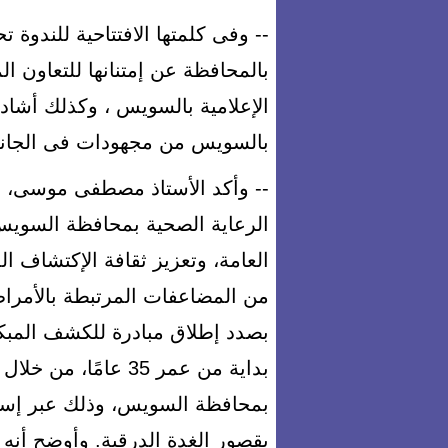
-- وفى كلمتها الافتتاحية للندو
بالمحافظة عن إمتنانها للتعاون ال
الإعلامية بالسويس ، وكذلك أشادت
بالسويس من مجهودات فى الجا
-- وأكد الأستاذ مصطفى موسى، مدي
الرعاية الصحية بمحافظة السويس
العامة، وتعزيز ثقافة الإكتشاف ا
من المضاعفات المرتبطة بالأمراض
بصدد إطلاق مبادرة للكشف المبك
بداية من عمر 35 عام
بمحافظة السويس، وذلك عبر إستب
بقصور الغدة الدرقية. وأوضح أنه 