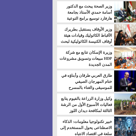
بالسويس
وزير الصحة يبحث مع الدكتور
أسامة حمدي الأستاذ بجامعة
هارفارد توسيع برامج التوعية
بمرض السكري
وزير الأوقاف يستقبل بطريرك
الأقباط الكاثوليك وقيادات هيئة
أوقاف الكنيسة الكاثوليكية لبحث
آفاق التعاون المشترك
وزيرة الإسكان تتابع مع شركة
HDP مبيعات وتسويق مشروعات
المدن الجديدة
طارق العربي طرقان وأبناؤه في
ختام المهرجان الصيفي
للموسيقى والغناء بالمسرح
المكشوف
وكيل وزارة الزراعة بالفيوم يتابع
فعاليات الأسبوع الأول من الرشة
الثالثة لمكافحة ديدان اللوز
للقطن
خبير تكنولوجيا معلومات: الذكاء
الاصطناعى يحول المستخدم إلى
سلعة فى اقتصاد الانتباه