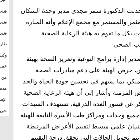
وطال
ة تحدثت الدكتورة سمر مجدى مدير وحدة السكان
وزير
بال
بجام
مثمر والمستمر مع مجمع الإعلام وأنه المنارة
وزير
وقيا
 بكل ما تقوم به هيئة الرعاية الصحية
التع
مشرو
نب الصحى
طارق
الصي
وكيل
ر إدارة برامج التوعية وتعزيز الصحة بهيئة
الأو
خبير
، حرص الهيئة على دعم مبادرات الصحة
المس
لمبكر، بما يسهم في تحسين جودة الحياة والحد
تأثي
مدير
 المزمنة وأشار إلى أن هيئة الرعاية الصحية
الدو
الإص
ر عن قصور الغدة الدرقية، تستهدف السيدات
للمج
شريف
ًا، من خلال جميع وحدات ومراكز طب الأسرة التابعة للهيئة
بالم
يان علمي مبسط لتقييم الأعراض المرتبطة
يتم تحويل الحالات التي تحقق درجة التقييم